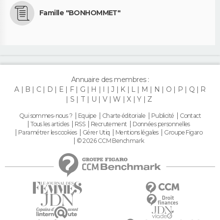
Famille "BONHOMMET"
Annuaire des membres :
A
B
C
D
E
F
G
H
I
J
K
L
M
N
O
P
Q
R
S
T
U
V
W
X
Y
Z
Qui sommes-nous ?
Equipe
Charte éditoriale
Publicité
Contact
Tous les articles
RSS
Recrutement
Données personnelles
Paramétrer les cookies
Gérer Utiq
Mentions légales
Groupe Figaro
© 2026 CCM Benchmark