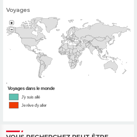
Voyages
+
−
•
Voyages dans le monde
J'y suis allé
Je rêve d'y aller
VOUS RECHERCHEZ PEUT-ÊTRE