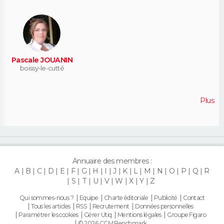
Pascale JOUANIN
boissy-le-cutté
Plus
Annuaire des membres :
A
B
C
D
E
F
G
H
I
J
K
L
M
N
O
P
Q
R
S
T
U
V
W
X
Y
Z
Qui sommes-nous ?
Equipe
Charte éditoriale
Publicité
Contact
Tous les articles
RSS
Recrutement
Données personnelles
Paramétrer les cookies
Gérer Utiq
Mentions légales
Groupe Figaro
© 2026 CCM Benchmark