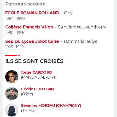
Parcours scolaire
Guide de la santé
Médicaments
+
Alimentation
Maladies
Sommeil
VOYAGE
ECOLE ROMAIN ROLLAND
-
Orly
1984 - 1990
City break
Voyage de noces
Climat
Destinations
Voyage nature
Forum
+
PHOTO
Collège François Villon
-
Saint fargeau ponthierry
1990 - 1995
GUIDES D'ACHAT
Sep Du Lycée Joliot Curie
-
Dammarie les lys
1995 - 1999
BONS PLANS
ILS SE SONT CROISÉS
CARTE DE VOEUX
Carte Bonne année
Carte Pâques
Carte de Noël
Carte Saint-Valentin
Carte d'anniversaire
Jorge CARDOSO
DICTIONNAIRE
(MAISONS ALFORT)
Biographies
Expressions
Dictionnaire
Citations
Proverbes
PROGRAMME TV
Cédric LE POTVIN
(ORLY)
COPAINS D'AVANT
Séverine MOREAU (CHAMPIGNY)
Se connecter
Collèges
Universités
Service militaire
S'inscrire
Lycées
Primaires
Entreprises
Avis de recherche
AVIS DE DÉCÈS
(THIAIS)