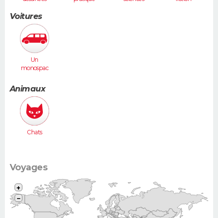
humaines
Voitures
Un
monospac
e (Espace,
Scénic,
Animaux
Xsara
Picasso...)
Chats
Voyages
+
−