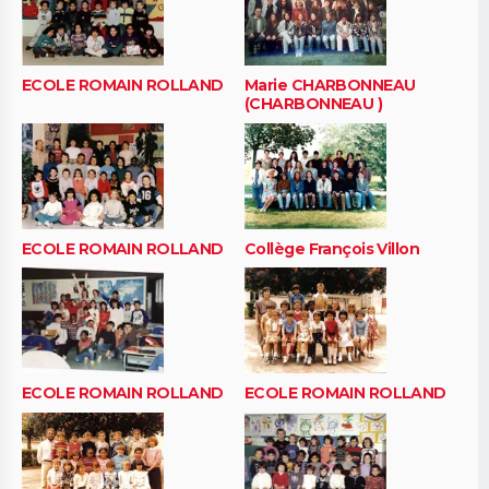
ECOLE ROMAIN ROLLAND
Marie CHARBONNEAU
(CHARBONNEAU )
ECOLE ROMAIN ROLLAND
Collège François Villon
ECOLE ROMAIN ROLLAND
ECOLE ROMAIN ROLLAND