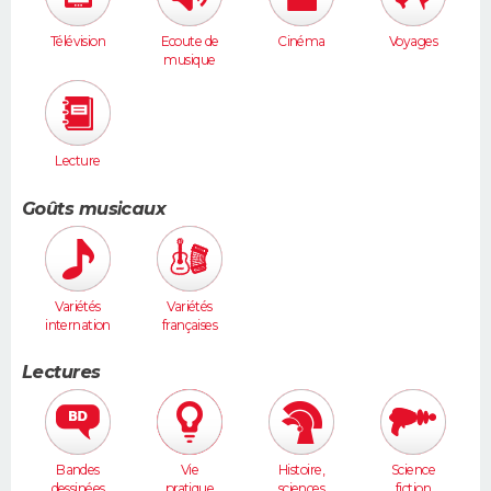
Télévision
Ecoute de
Cinéma
Voyages
musique
Lecture
Goûts musicaux
Variétés
Variétés
internation
françaises
ales
Lectures
Bandes
Vie
Histoire,
Science
dessinées
pratique
sciences
fiction