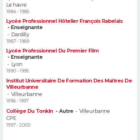
Le havre
FORUM
1984 - 1985
Lifestyle
Sport
Television
Cinema
Bricolage
Culture
Auto
Voyage
Lycée Professionnel Hôtelier François Rabelais
- Enseignante
-
Dardilly
1987 - 1989
Lycée Professionnel Du Premier Film
- Enseignante
-
Lyon
1990 - 1995
Institut Universitaire De Formation Des Maîtres De
Villeurbanne
-
Villeurbanne
1996 - 1997
Collège Du Tonkin
- Autre
-
Villeurbanne
CPE
1997 - 2000