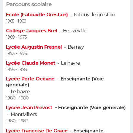
Parcours scolaire
Guide de la santé
Médicaments
+
Alimentation
Maladies
Sommeil
VOYAGE
Ecole (Fatouville Grestain)
-
Fatouville grestain
1965 - 1969
City break
Voyage de noces
Climat
Destinations
Voyage nature
Forum
+
PHOTO
Collège Jacques Brel
-
Beuzeville
1969 - 1973
GUIDES D'ACHAT
Lycée Augustin Fresnel
-
Bernay
1973 - 1976
BONS PLANS
Lycée Claude Monet
-
Le havre
CARTE DE VOEUX
1976 - 1978
Lycée Porte Océane
- Enseignante (Voie
Carte Bonne année
Carte Pâques
Carte de Noël
Carte Saint-Valentin
Carte d'anniversaire
DICTIONNAIRE
générale)
-
Le havre
Biographies
Expressions
Dictionnaire
Citations
Proverbes
PROGRAMME TV
1980 - 1980
Lycée Jean Prévost
- Enseignante (Voie générale)
COPAINS D'AVANT
-
Montivilliers
1980 - 1983
Se connecter
Collèges
Universités
Service militaire
S'inscrire
Lycées
Primaires
Entreprises
Avis de recherche
AVIS DE DÉCÈS
Lycée Francoise De Grace
- Enseignante
-