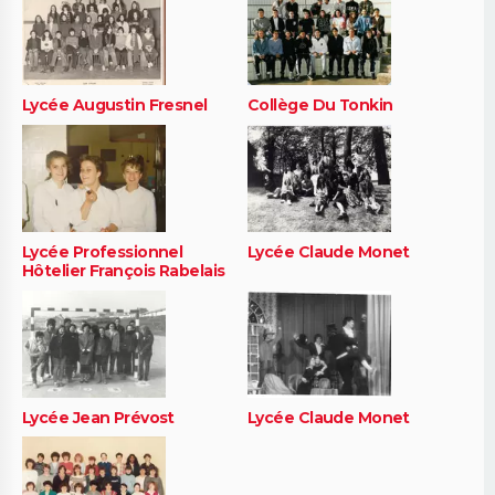
Lycée Augustin Fresnel
Collège Du Tonkin
Lycée Professionnel
Lycée Claude Monet
Hôtelier François Rabelais
Lycée Jean Prévost
Lycée Claude Monet