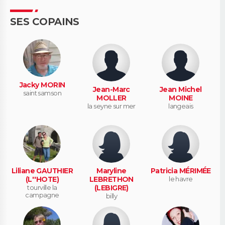
SES COPAINS
Jacky MORIN
Jean-Marc
Jean Michel
saint samson
MOLLER
MOINE
la seyne sur mer
langeais
Liliane GAUTHIER
Maryline
Patricia MÉRIMÉE
(L''HOTE)
LEBRETHON
le havre
tourville la
(LEBIGRE)
campagne
billy