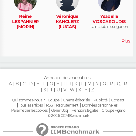
Reine
Véronique
Ysabelle
LESPANNIER
KANCLERZ
VOSCAROUDIS
(MORIN)
(LUCAS)
saint aubin sur gaillon
Plus
Annuaire des membres :
A
B
C
D
E
F
G
H
I
J
K
L
M
N
O
P
Q
R
S
T
U
V
W
X
Y
Z
Qui sommes-nous ?
Equipe
Charte éditoriale
Publicité
Contact
Tous les articles
RSS
Recrutement
Données personnelles
Paramétrer les cookies
Gérer Utiq
Mentions légales
Groupe Figaro
© 2026 CCM Benchmark