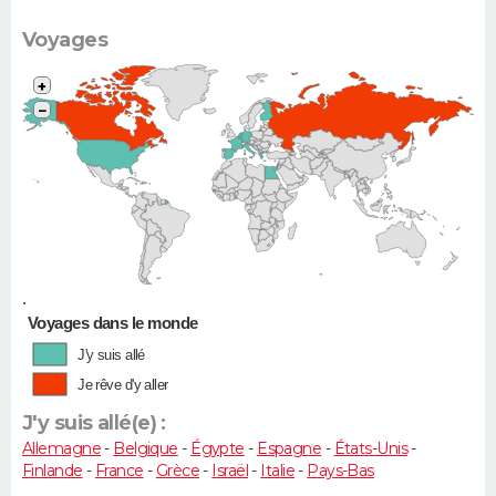
Voyages
+
−
•
Voyages dans le monde
J'y suis allé
Je rêve d'y aller
J'y suis allé(e) :
Allemagne
-
Belgique
-
Égypte
-
Espagne
-
États-Unis
-
Finlande
-
France
-
Grèce
-
Israël
-
Italie
-
Pays-Bas