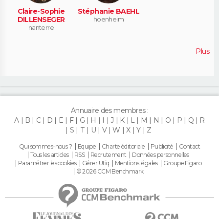
Claire-Sophie
Stéphanie BAEHL
DILLENSEGER
hoenheim
nanterre
Plus
Annuaire des membres :
A
B
C
D
E
F
G
H
I
J
K
L
M
N
O
P
Q
R
S
T
U
V
W
X
Y
Z
Qui sommes-nous ?
Equipe
Charte éditoriale
Publicité
Contact
Tous les articles
RSS
Recrutement
Données personnelles
Paramétrer les cookies
Gérer Utiq
Mentions légales
Groupe Figaro
© 2026 CCM Benchmark