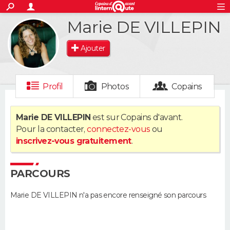
ACTUALITÉS
Marie DE VILLEPIN
S'inscrire
Connexion
Rechercher
Société
Education
Villes
Politique
Faits Divers
Monde
+
SPORT
Ajouter
Football
Cyclisme
Forum
Coupe du monde 2026
Tennis
Rugby
CULTURE
TNT
Cinéma
Musique
Programme TV
Streaming
Sorties cinéma
+
FINANCE
Profil
Photos
Copains
Impôts
Immobilier
Banque
Crédit
Retraite
Epargne
Risques naturels par ville
Assurance
AUTO
Marie DE VILLEPIN
est sur Copains d'avant.
Pour la contacter,
connectez-vous
ou
Réserver un essai
Berlines
Forum auto
Essais
Citadines
SUV
+
HIGH-TECH
inscrivez-vous gratuitement
.
Meilleur smartphone
Ordinateurs
Guide high-tech
Mobiles
Internet
Jeux vidéo
+
BRICOLAGE
PARCOURS
Aménagement intérieur
Cuisine
Jardinage
+
Forum
Extérieur
Salle de bains
Rangement
WEEK-END
Marie DE VILLEPIN n'a pas encore renseigné son parcours
Escapades
Expositions
Week-end nature
Guides de France
Patrimoine
Musées
+
LIFESTYLE
Bien-être
Mode
+
Art de vivre
Loisirs
Modes de vie
SANTE