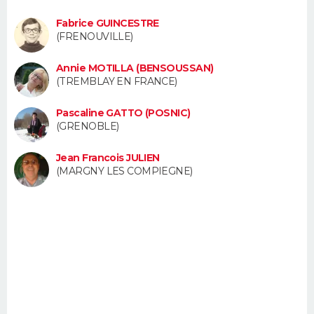
FORUM
Fabrice GUINCESTRE
(FRENOUVILLE)
Lifestyle
Sport
Television
Cinema
Bricolage
Culture
Auto
Voyage
Annie MOTILLA (BENSOUSSAN)
(TREMBLAY EN FRANCE)
Pascaline GATTO (POSNIC)
(GRENOBLE)
Jean Francois JULIEN
(MARGNY LES COMPIEGNE)