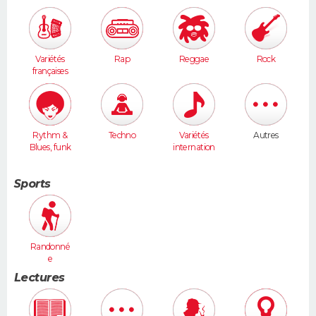
Variétés
Rap
Reggae
Rock
françaises
Rythm &
Techno
Variétés
Autres
Blues, funk
internation
ales
Sports
Randonné
e
Lectures