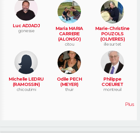
Luc ADJADJ
Maria MARIA
Marie-Christine
gonesse
CARRERE
POUZOLS
(ALONSO)
(OLIVERES)
citou
ille sur tet
Michelle LEDRU
Odile PECH
Philippe
(RAMOSSIN)
(MEYER)
COEURET
chicoutimi
thuir
montreuil
Plus