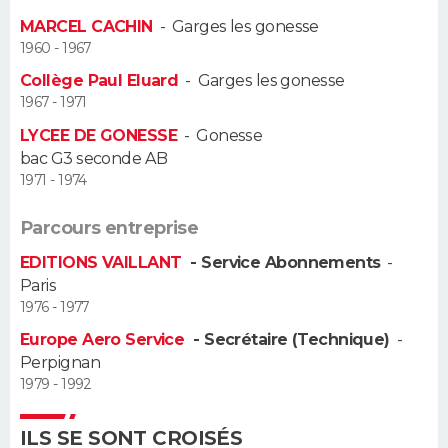
MARCEL CACHIN
-
Garges les gonesse
Guide de la santé
Médicaments
+
Alimentation
Maladies
Sommeil
VOYAGE
1960 - 1967
Collège Paul Eluard
-
Garges les gonesse
City break
Voyage de noces
Climat
Destinations
Voyage nature
Forum
+
PHOTO
1967 - 1971
LYCEE DE GONESSE
-
Gonesse
GUIDES D'ACHAT
bac G3 seconde AB
1971 - 1974
BONS PLANS
Parcours entreprise
CARTE DE VOEUX
EDITIONS VAILLANT
- Service Abonnements
-
Carte Bonne année
Carte Pâques
Carte de Noël
Carte Saint-Valentin
Carte d'anniversaire
DICTIONNAIRE
Paris
1976 - 1977
Biographies
Expressions
Dictionnaire
Citations
Proverbes
PROGRAMME TV
Europe Aero Service
- Secrétaire (Technique)
-
Perpignan
COPAINS D'AVANT
1979 - 1992
Se connecter
Collèges
Universités
Service militaire
S'inscrire
Lycées
Primaires
Entreprises
Avis de recherche
AVIS DE DÉCÈS
ILS SE SONT CROISÉS