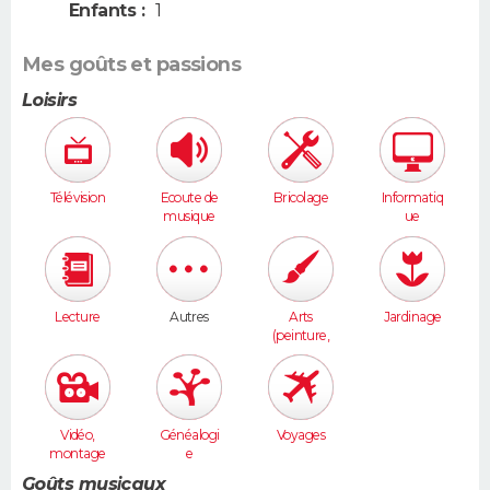
Enfants :
1
Mes goûts et passions
Loisirs
Télévision
Ecoute de
Bricolage
Informatiq
musique
ue
Lecture
Autres
Arts
Jardinage
(peinture,
sculpture...
)
Vidéo,
Généalogi
Voyages
montage
e
Goûts musicaux