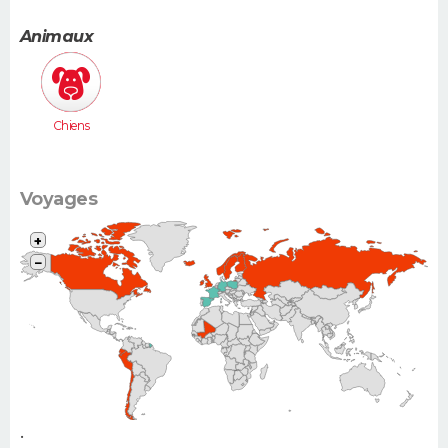
(Twingo,
Clio, 206...)
Animaux
Chiens
Voyages
+
−
•