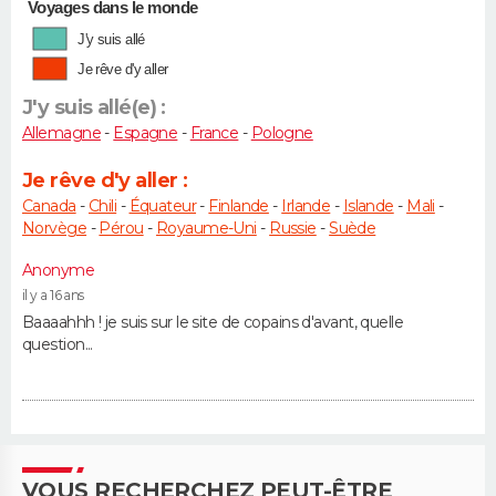
Voyages dans le monde
J'y suis allé
Je rêve d'y aller
J'y suis allé(e) :
Allemagne
-
Espagne
-
France
-
Pologne
Je rêve d'y aller :
Canada
-
Chili
-
Équateur
-
Finlande
-
Irlande
-
Islande
-
Mali
-
Norvège
-
Pérou
-
Royaume-Uni
-
Russie
-
Suède
Anonyme
il y a 16 ans
Baaaahhh ! je suis sur le site de copains d'avant, quelle
question...
VOUS RECHERCHEZ PEUT-ÊTRE