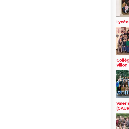
Lycée 
Collè
Villon
Valeri
(GAUR