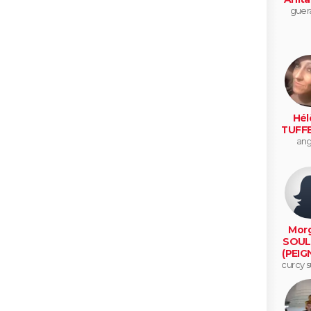
guer
Hél
TUFF
ang
Mor
SOUL
(PEIG
curcy s