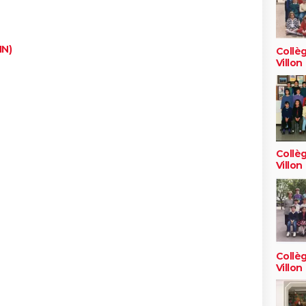
IN)
Collè
Villon
Collè
Villon
Collè
Villon