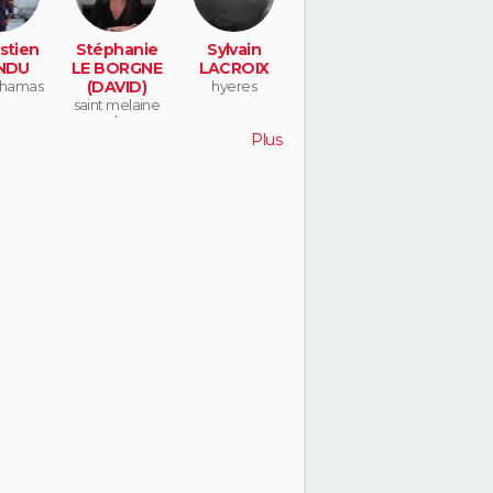
stien
Stéphanie
Sylvain
NDU
LE BORGNE
LACROIX
chamas
(DAVID)
hyeres
saint melaine
sur aubance
Plus