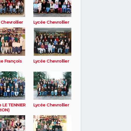
Chevrollier
Lycée Chevrollier
ge François
Lycée Chevrollier
e LE TENNIER
Lycée Chevrollier
ION)