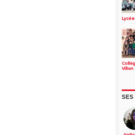
Lycée 
Collè
Villon
SES
Anita