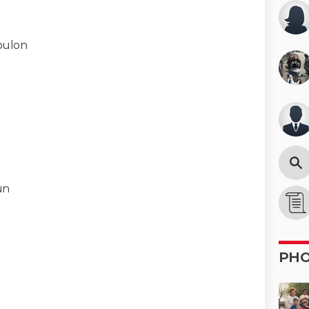
oulon
un
PH