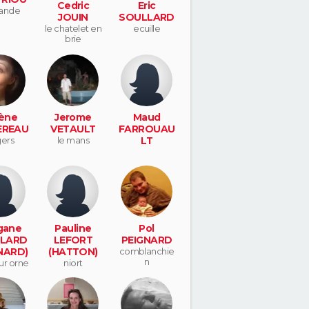
Cedric
Eric
ande
JOUIN
SOULLARD
le chatelet en
ecuille
brie
ène
Jerome
Maud
EREAU
VETAULT
FARROUAU
ers
le mans
LT
gane
Pauline
Pol
LARD
LEFORT
PEIGNARD
NARD)
(HATTON)
comblanchie
n
ur orne
niort