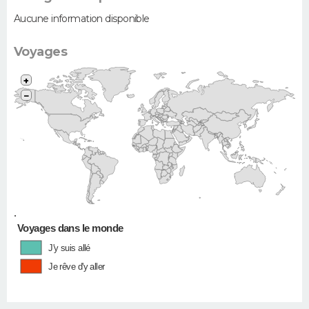
Aucune information disponible
Voyages
+
−
•
Voyages dans le monde
J'y suis allé
Je rêve d'y aller