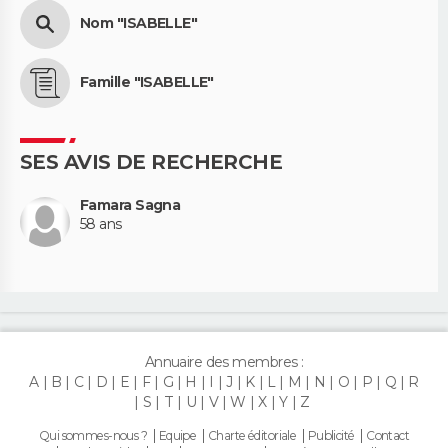
Nom "ISABELLE"
Famille "ISABELLE"
SES AVIS DE RECHERCHE
Famara Sagna
58 ans
Annuaire des membres :
A
B
C
D
E
F
G
H
I
J
K
L
M
N
O
P
Q
R
S
T
U
V
W
X
Y
Z
Qui sommes-nous ?
Equipe
Charte éditoriale
Publicité
Contact