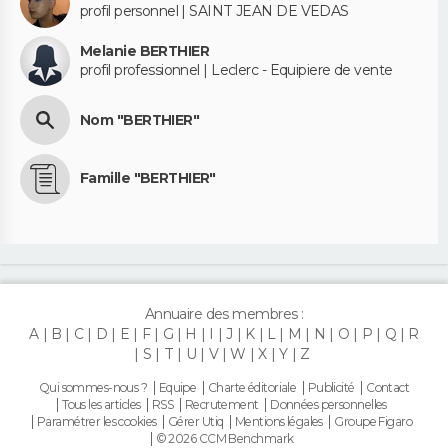
profil personnel | SAINT JEAN DE VEDAS
Melanie BERTHIER
profil professionnel | Leclerc - Equipiere de vente
Nom "BERTHIER"
Famille "BERTHIER"
Annuaire des membres :
A
B
C
D
E
F
G
H
I
J
K
L
M
N
O
P
Q
R
S
T
U
V
W
X
Y
Z
Qui sommes-nous ?
Equipe
Charte éditoriale
Publicité
Contact
Tous les articles
RSS
Recrutement
Données personnelles
Paramétrer les cookies
Gérer Utiq
Mentions légales
Groupe Figaro
© 2026 CCM Benchmark