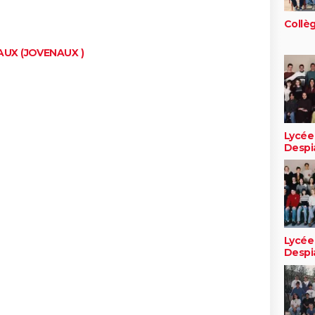
Collè
UX (JOVENAUX )
Lycée
Despi
Lycée
Despi