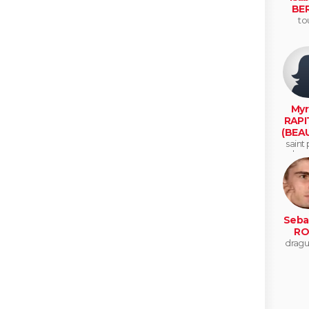
BE
to
Myr
RAPI
(BEA
saint 
des 
Seba
RO
dragu