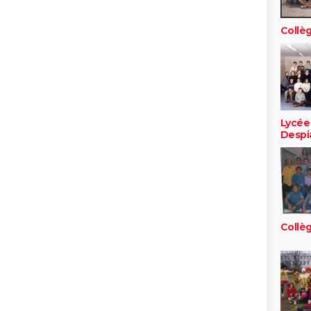
Collè
Lycée
Despi
Collè