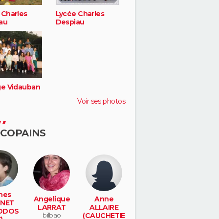
 Charles
Lycée Charles
au
Despiau
ge Vidauban
Voir ses photos
 COPAINS
nes
Angelique
Anne
NET
LARRAT
ALLAIRE
ODOS
bilbao
(CAUCHETIE