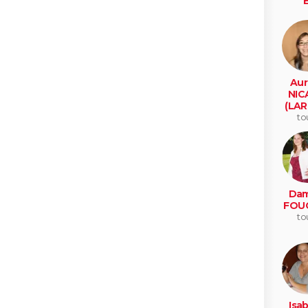
E
athee s
Aur
NIC
(LAR
to
Dam
FOU
to
Isab