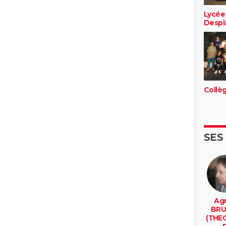
Lycée
Despi
Collè
SES
Ag
BRU
(THE