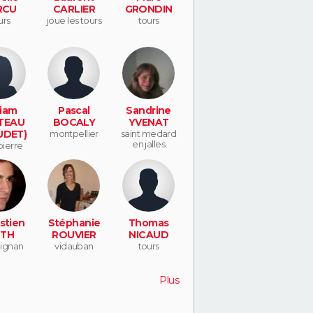
RCU
CARLIER
GRONDIN
urs
joue les tours
tours
iam
Pascal
Sandrine
TEAU
BOCALY
YVENAT
UDET)
montpellier
saint medard
en jalles
pierre
corps
stien
Stéphanie
Thomas
TH
ROUVIER
NICAUD
ignan
vidauban
tours
Plus