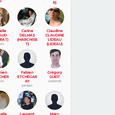
)
R)
ur cher
veretz
elie
Carine
Claudine
AUD
DELMAS
CLAUDINE
RAT)
(MARCHISE
LEJEAU
urs
T)
(LEJEAU)
mont de
vernou sur
marsan
brenne
ien
Fabien
Grégory
CHER
ETCHEGAR
GUEIT
urs
AY
cadenet
pessac
elle
Laurent
Marc