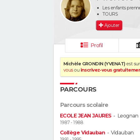
Les enfants pren
TOURS
Ajouter
Profil
Michèle GRONDIN (YVENAT)
est sur
vous
ou
inscrivez-vous gratuiteme
PARCOURS
Parcours scolaire
ECOLE JEAN JAURES
-
Leognan
1987 - 1988
Collège Vidauban
-
Vidauban
1991 - 1995