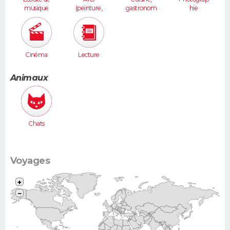
musique
(peinture,
gastronom
hie
sculpture...
ie
)
Cinéma
Lecture
Animaux
Chats
Voyages
+
−