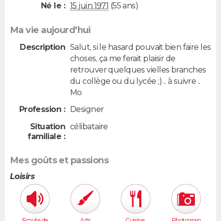
Né le :
15 juin 1971
(55 ans)
Ma vie aujourd'hui
Description
Salut, si le hasard pouvait bien faire les
choses, ça me ferait plaisir de
retrouver quelques vielles branches
du collège ou du lycée ;) .. à suivre ..
Mo
Profession :
Designer
Situation
célibataire
familiale :
Mes goûts et passions
Loisirs
Ecoute de
Arts
Cuisine,
Photograp