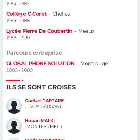
1984 - 1987
Guide de la santé
Médicaments
+
Alimentation
Maladies
Sommeil
Collège C Corot
-
Chelles
VOYAGE
1984 - 1988
City break
Voyage de noces
Climat
Destinations
Voyage nature
Forum
+
PHOTO
Lycée Pierre De Coubertin
-
Meaux
1988 - 1990
GUIDES D'ACHAT
Parcours entreprise
BONS PLANS
GLOBAL PHONE SOLUTION
-
Montrouge
2000 - 2000
CARTE DE VOEUX
Carte Bonne année
Carte Pâques
Carte de Noël
Carte Saint-Valentin
Carte d'anniversaire
ILS SE SONT CROISÉS
DICTIONNAIRE
Biographies
Expressions
Dictionnaire
Citations
Proverbes
Gaetan TARTARE
PROGRAMME TV
(LIVRY GARGAN)
COPAINS D'AVANT
Houari MALKI
(MONTFERMEIL)
Se connecter
Collèges
Universités
Service militaire
S'inscrire
Lycées
Primaires
Entreprises
Avis de recherche
AVIS DE DÉCÈS