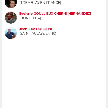
(TREMBLAY EN FRANCE)
FORUM
Evelyne GOULLIEUX CHERNI (HERNANDEZ)
Lifestyle
Sport
Television
Cinema
Bricolage
Culture
Auto
Voyage
(HONFLEUR)
Jean-Luc DUCHENE
(SAINT AULAYE 24410)