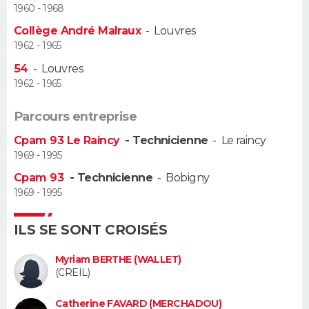
1960 - 1968
Guide de la santé
Médicaments
+
Alimentation
Maladies
Sommeil
Collège André Malraux
-
Louvres
VOYAGE
1962 - 1965
City break
Voyage de noces
Climat
Destinations
Voyage nature
Forum
+
PHOTO
54
-
Louvres
1962 - 1965
GUIDES D'ACHAT
Parcours entreprise
BONS PLANS
Cpam 93 Le Raincy
- Technicienne
-
Le raincy
1969 - 1995
CARTE DE VOEUX
Cpam 93
- Technicienne
-
Bobigny
Carte Bonne année
Carte Pâques
Carte de Noël
Carte Saint-Valentin
Carte d'anniversaire
1969 - 1995
DICTIONNAIRE
Biographies
Expressions
Dictionnaire
Citations
Proverbes
PROGRAMME TV
ILS SE SONT CROISÉS
COPAINS D'AVANT
Myriam BERTHE (WALLET)
(CREIL)
Se connecter
Collèges
Universités
Service militaire
S'inscrire
Lycées
Primaires
Entreprises
Avis de recherche
AVIS DE DÉCÈS
Catherine FAVARD (MERCHADOU)