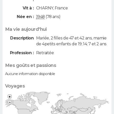
Vit à :
CHARNY
,
France
Née en :
1948
(78 ans)
Ma vie aujourd'hui
Description
Mariée, 2 filles de 47 et 42 ans, mamie
de 4petits enfants de 19; 14; 7 et 2 ans
Profession :
Retraitée
Mes goûts et passions
Aucune information disponible
Voyages
+
−