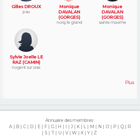
Gilles DROUX
Monique
Monique
pau
DAVALAN
DAVALAN
(GORGES)
(GORGES)
noisy le grand
sainte maxime
Sylvie Joelle LE
RAZ (CAMIN)
nogent sur oise
Plus
Annuaire des membres :
A
B
C
D
E
F
G
H
I
J
K
L
M
N
O
P
Q
R
S
T
U
V
W
X
Y
Z