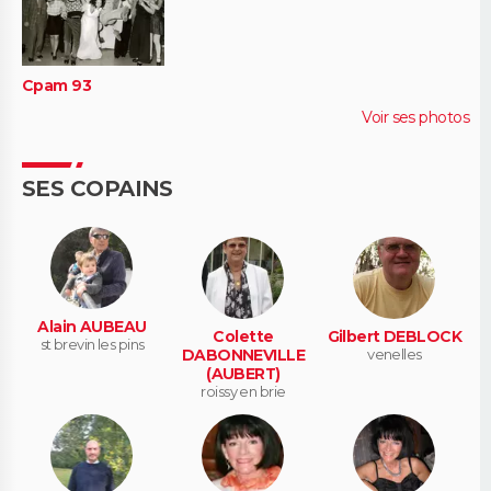
Cpam 93
Voir ses photos
SES COPAINS
Alain AUBEAU
Colette
Gilbert DEBLOCK
st brevin les pins
DABONNEVILLE
venelles
(AUBERT)
roissy en brie