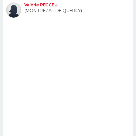
Valérie PECCEU
FORUM
(MONTPEZAT DE QUERCY)
Lifestyle
Sport
Television
Cinema
Bricolage
Culture
Auto
Voyage