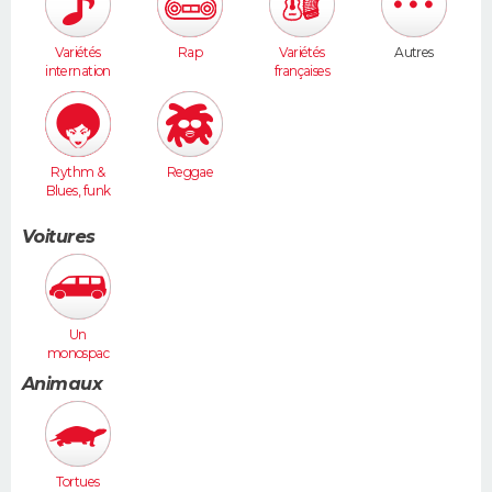
Variétés
Rap
Variétés
Autres
internation
françaises
ales
Rythm &
Reggae
Blues, funk
Voitures
Un
monospac
e (Espace,
Animaux
Scénic,
Xsara
Picasso...)
Tortues