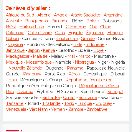
Je rêve d'y aller :
Afrique du Sud
-
Algérie
-
Angola
-
Arabie Saoudite
-
Argentine
-
Australie
-
Bangladesh
-
Birmanie
- Bénin -
Bolivie
- Botswana -
Brésil
-
Burkina Faso
- Burundi -
Cameroun
-
Chili
-
Chine
-
Colombie
-
Cote d'Ivoire
-
Cuba
-
Égypte
-
Équateur
-
Éthiopie
-
Gabon
- Gambie - Ghana -
Guatemala
-
Guinée
- Guinée-Bissau
-
Guyana
- Honduras - Iles Falkand -
Inde
-
Indonésie
-
Jamaïque
-
Japon
-
Kenya
- Lesotho - Liberia -
Libye
-
Madagascar
-
Malaisie
- Malawi -
Mali
-
Maroc
- Mauritanie -
Mexique
-
Mozambique
- Namibie -
Nicaragua
- Niger - Nigéria
-
Nouvelle-Zélande
- Ouganda -
Panama
- Papouasie-Nouvelle-
Guinée -
Paraguay
- Porto Rico -
Pérou
- Centrafrique - Djibouti
-
Haïti
- République du Congo -
République Dominicaine
-
République démocratique du Congo -
République du Costa
Rica
-
Rwanda
- Érythree - El Salvador - Sierra Leone -
Sénégal
-
Somalie - Soudan -
Sri Lanka
-
Oman
-
Suriname
- Swaziland -
Tanzanie
- Tchad -
Thaïlande
-
Togo
-
Turquie
-
Uruguay
-
Vénézuela
-
Viêt Nam
-
Yémen
-
Zambie
-
Zimbabwe