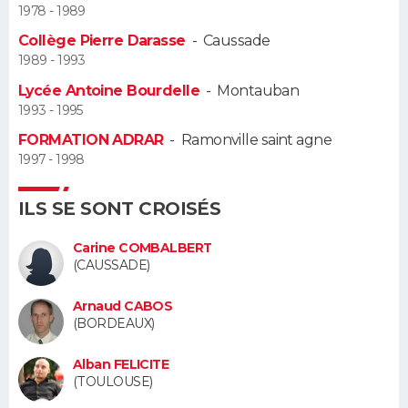
1978 - 1989
Guide de la santé
Médicaments
+
Alimentation
Maladies
Sommeil
Collège Pierre Darasse
-
Caussade
VOYAGE
1989 - 1993
City break
Voyage de noces
Climat
Destinations
Voyage nature
Forum
+
PHOTO
Lycée Antoine Bourdelle
-
Montauban
1993 - 1995
GUIDES D'ACHAT
FORMATION ADRAR
-
Ramonville saint agne
1997 - 1998
BONS PLANS
ILS SE SONT CROISÉS
CARTE DE VOEUX
Carte Bonne année
Carte Pâques
Carte de Noël
Carte Saint-Valentin
Carte d'anniversaire
Carine COMBALBERT
DICTIONNAIRE
(CAUSSADE)
Biographies
Expressions
Dictionnaire
Citations
Proverbes
PROGRAMME TV
Arnaud CABOS
(BORDEAUX)
COPAINS D'AVANT
Alban FELICITE
Se connecter
Collèges
Universités
Service militaire
S'inscrire
Lycées
Primaires
Entreprises
Avis de recherche
(TOULOUSE)
AVIS DE DÉCÈS