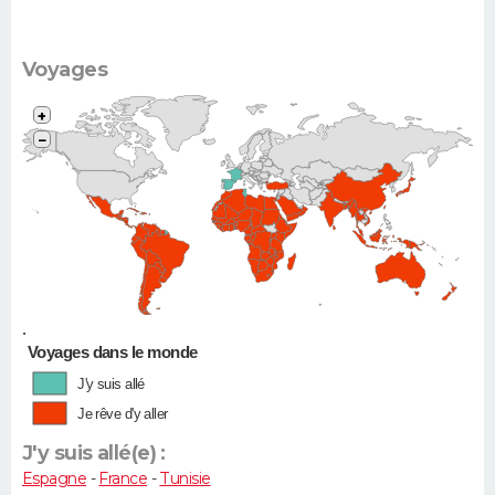
Voyages
+
−
•
Voyages dans le monde
J'y suis allé
Je rêve d'y aller
J'y suis allé(e) :
Espagne
-
France
-
Tunisie