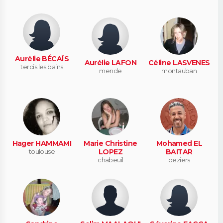
Aurélie BÉCAÏS
Aurélie LAFON
Céline LASVENES
tercis les bains
mende
montauban
Hager HAMMAMI
Marie Christine
Mohamed EL
toulouse
LOPEZ
BAITAR
chabeuil
beziers