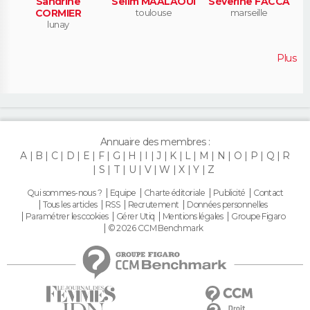
Sandrine
Selim MAALAOUI
Séverine FACCA
CORMIER
toulouse
marseille
lunay
Plus
Annuaire des membres :
A
B
C
D
E
F
G
H
I
J
K
L
M
N
O
P
Q
R
S
T
U
V
W
X
Y
Z
Qui sommes-nous ?
Equipe
Charte éditoriale
Publicité
Contact
Tous les articles
RSS
Recrutement
Données personnelles
Paramétrer les cookies
Gérer Utiq
Mentions légales
Groupe Figaro
© 2026 CCM Benchmark