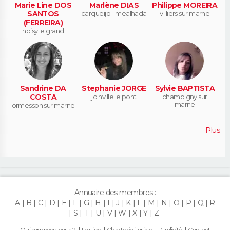
Marie Line DOS
Marlène DIAS
Philippe MOREIRA
SANTOS
carqueijo - mealhada
villiers sur marne
(FERREIRA)
noisy le grand
Sandrine DA
Stephanie JORGE
Sylvie BAPTISTA
COSTA
joinville le pont
champigny sur
marne
ormesson sur marne
Plus
Annuaire des membres :
A
B
C
D
E
F
G
H
I
J
K
L
M
N
O
P
Q
R
S
T
U
V
W
X
Y
Z