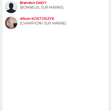
Brandon DADY
FORUM
(BONNEUIL SUR MARNE)
Lifestyle
Sport
Television
Cinema
Bricolage
Culture
Auto
Voyage
Alison KOSTOSZYK
(CHAMPIGNY SUR MARNE)