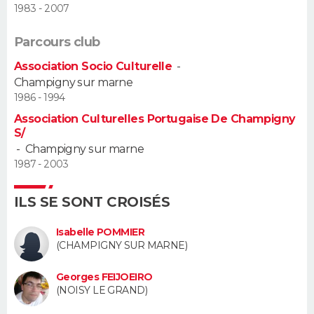
1983 - 2007
Guide de la santé
Médicaments
+
Alimentation
Maladies
Sommeil
VOYAGE
Parcours club
City break
Voyage de noces
Climat
Destinations
Voyage nature
Forum
+
Association Socio Culturelle
-
PHOTO
Champigny sur marne
1986 - 1994
GUIDES D'ACHAT
Association Culturelles Portugaise De Champigny
BONS PLANS
S/
-
Champigny sur marne
CARTE DE VOEUX
1987 - 2003
Carte Bonne année
Carte Pâques
Carte de Noël
Carte Saint-Valentin
Carte d'anniversaire
DICTIONNAIRE
ILS SE SONT CROISÉS
Biographies
Expressions
Dictionnaire
Citations
Proverbes
PROGRAMME TV
Isabelle POMMIER
(CHAMPIGNY SUR MARNE)
COPAINS D'AVANT
Georges FEIJOEIRO
Se connecter
Collèges
Universités
Service militaire
S'inscrire
Lycées
Primaires
Entreprises
Avis de recherche
(NOISY LE GRAND)
AVIS DE DÉCÈS