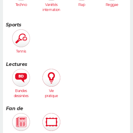
Techno
Variétés
Rap
Reggae
internation
ales
Sports
Tennis
Lectures
Bandes
Vie
dessinées
pratique
Fan de