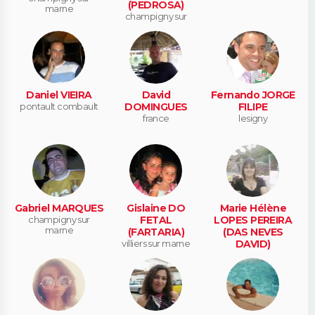
(PEDROSA)
marne
champigny sur
marne
Daniel VIEIRA
David
Fernando JORGE
pontault combault
DOMINGUES
FILIPE
france
lesigny
Gabriel MARQUES
Gislaine DO
Marie Hélène
champigny sur
FETAL
LOPES PEREIRA
marne
(FARTARIA)
(DAS NEVES
villiers sur marne
DAVID)
les avenieres