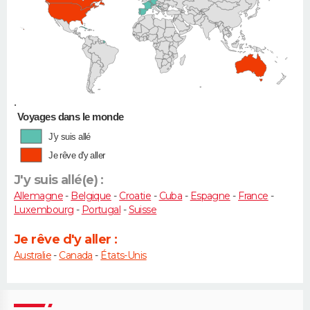
•
Voyages dans le monde
J'y suis allé
Je rêve d'y aller
J'y suis allé(e) :
Allemagne
-
Belgique
-
Croatie
-
Cuba
-
Espagne
-
France
-
Luxembourg
-
Portugal
-
Suisse
Je rêve d'y aller :
Australie
-
Canada
-
États-Unis