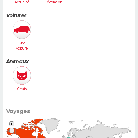
Actualité
Décoration
Voitures
Une
voiture
moyenne
(Megane,
Animaux
307...)
Chats
Voyages
+
−