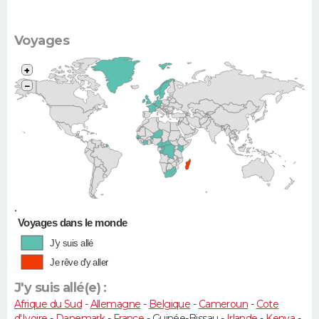
Voyages
+
−
•
Voyages dans le monde
J'y suis allé
Je rêve d'y aller
J'y suis allé(e) :
Afrique du Sud
-
Allemagne
-
Belgique
-
Cameroun
-
Cote
d'Ivoire
-
Danemark
-
France
- Guinée-Bissau -
Irlande
-
Kenya
-