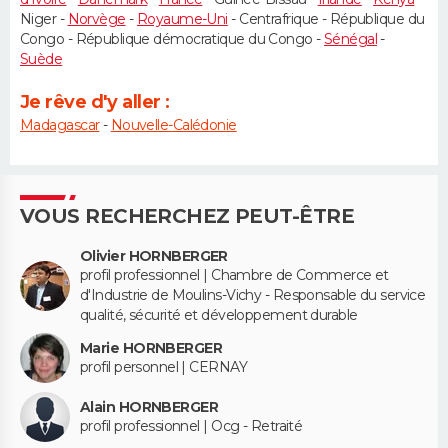
Niger -
Norvège
-
Royaume-Uni
- Centrafrique - République du
Congo - République démocratique du Congo -
Sénégal
-
Suède
Je rêve d'y aller :
Madagascar
-
Nouvelle-Calédonie
VOUS RECHERCHEZ PEUT-ÊTRE
Olivier HORNBERGER
profil professionnel | Chambre de Commerce et
d'Industrie de Moulins-Vichy - Responsable du service
qualité, sécurité et développement durable
Marie HORNBERGER
profil personnel | CERNAY
Alain HORNBERGER
profil professionnel | Ocg - Retraité