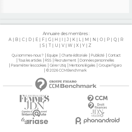
Annuaire des membres :
A
B
C
D
E
F
G
H
I
J
K
L
M
N
O
P
Q
R
S
T
U
V
W
X
Y
Z
Qui sommes-nous ?
Equipe
Charte éditoriale
Publicité
Contact
Tous les articles
RSS
Recrutement
Données personnelles
Paramétrer les cookies
Gérer Utiq
Mentions légales
Groupe Figaro
© 2026 CCM Benchmark