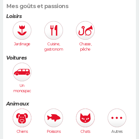
Mes goûts et passions
Loisirs
Jardinage
Cuisine,
Chasse,
gastronom
pêche
ie
Voitures
Un
monospac
e (Espace,
Scénic,
Animaux
Xsara
Picasso...)
Chiens
Poissons
Chats
Autres