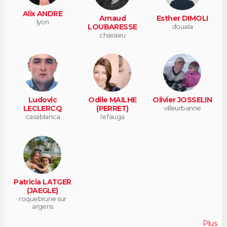
Alix ANDRE
Arnaud
Esther DIMOLI
lyon
LOUBARESSE
douala
chassieu
Ludovic
Odile MAILHE
Olivier JOSSELIN
LECLERCQ
(PERRET)
villeurbanne
casablanca
le fauga
Patricia LATGER
(JAEGLE)
roquebrune sur
argens
Plus