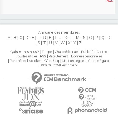
Plus
Annuaire des membres :
A
B
C
D
E
F
G
H
I
J
K
L
M
N
O
P
Q
R
S
T
U
V
W
X
Y
Z
Qui sommes-nous ?
Equipe
Charte éditoriale
Publicité
Contact
Tous les articles
RSS
Recrutement
Données personnelles
Paramétrer les cookies
Gérer Utiq
Mentions légales
Groupe Figaro
© 2026 CCM Benchmark