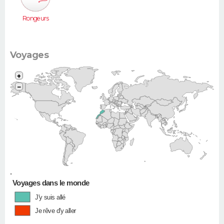
Rongeurs
Voyages
+
−
•
Voyages dans le monde
J'y suis allé
Je rêve d'y aller