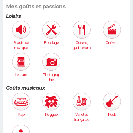
Mes goûts et passions
Loisirs
Ecoute de
Bricolage
Cuisine,
Cinéma
musique
gastronom
ie
Lecture
Photograp
hie
Goûts musicaux
Rap
Reggae
Variétés
Rock
françaises