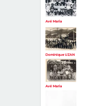
Avé Maria
Dominique UZAN
Avé Maria