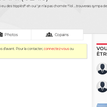
j'ai eu des tripplés!!! eh oui ! je n'ai pas chomée !! lol ....trouverais symp
Photos
Copains
VOU
s d'avant. Pour la contacter,
connectez-vous
ou
ÊTR