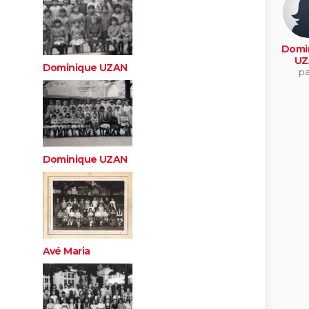
Domi
UZ
Dominique UZAN
pa
Dominique UZAN
Avé Maria