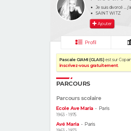
Je suis divorcé .... 
SAINT WITZ
Ajouter
Profil
Pascale GIAMI (GLAIS)
est sur Copain
inscrivez-vous gratuitement
.
PARCOURS
Parcours scolaire
Ecole Ave Maria
-
Paris
1963 - 1975
Avé Maria
-
Paris
1963 - 1973