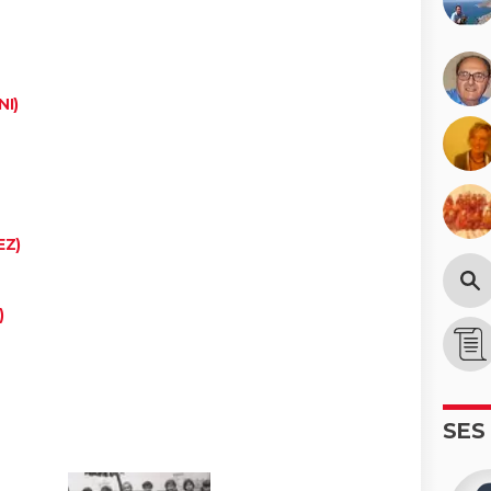
NI)
EZ)
)
SES