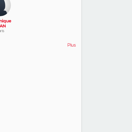
nique
AN
ris
Plus