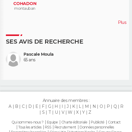
COHADON
montauban
Plus
SES AVIS DE RECHERCHE
Pascale Moula
65 ans
Annuaire des membres :
A
B
C
D
E
F
G
H
I
J
K
L
M
N
O
P
Q
R
S
T
U
V
W
X
Y
Z
Qui sommes-nous ?
Equipe
Charte éditoriale
Publicité
Contact
Tous les articles
RSS
Recrutement
Données personnelles