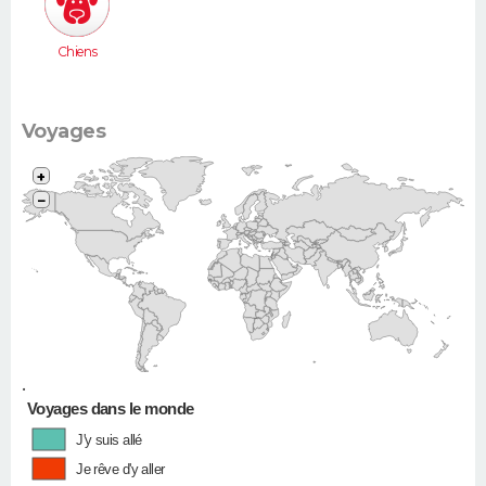
Chiens
Voyages
+
−
•
Voyages dans le monde
J'y suis allé
Je rêve d'y aller