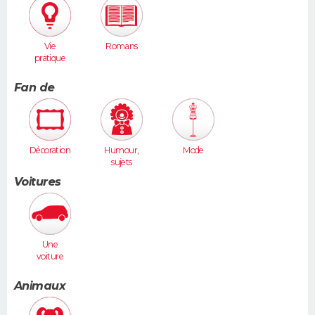
Vie
Romans
pratique
Fan de
Décoration
Humour,
Mode
sujets
insolites
Voitures
Une
voiture
moyenne
(Megane,
Animaux
307...)