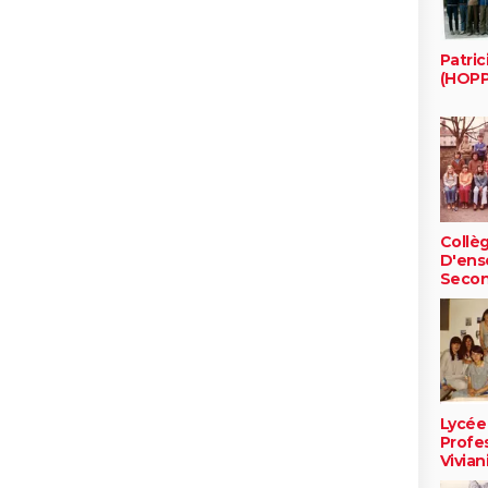
Patric
(HOPP
Collè
D'ens
Secon
Lycée
Profe
Vivian