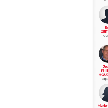
laff
Er
GER
ge
Je
Phil
HOUD
arp
Marie-