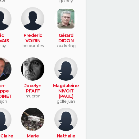
itte
golbey
ic
Frederic
Gérard
VAIS
VOIRIN
DIDON
nay
bouxurulles
loudrefing
an-
Jocelyn
Magdaleine
ippe
PFAFF
NIVOIT
INET
mugron
(PAUL)
ajon
golfe juan
Claire
Marie
Nathalie