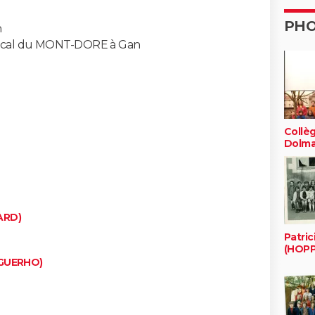
PH
n
édical du MONT-DORE à Gan
Collè
Dolma
ARD)
Patric
(HOPP
IGUERHO)