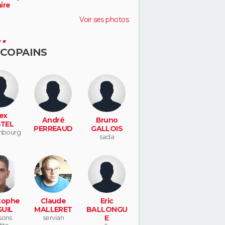
ire
Voir ses photos
 COPAINS
ex
André
Bruno
STEL
PERREAUD
GALLOIS
mbourg
sada
tophe
Claude
Eric
UIL
MALLERET
BALLONGU
sons
servian
E