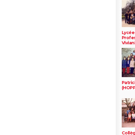
Lycée
Profe
Vivian
Patric
(HOPP
Collè