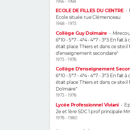
1966 - 1968
ECOLE DE FILLES DU CENTRE
-
Ecole située rue Clémenceau
1968 - 1973
Collège Guy Dolmaire
-
Mirecou
6°10 - 5°7 - 4°4 - 4°7 - 3°3 En fait 
était place Thiers et dans ce site i
d'enseignement secondaire"
1973 - 1978
Collège D'enseignement Secon
6°10 - 5°7 - 4°4 - 4°7 - 3°3 En fait 
était place Thiers et dans ce site 
Dolmaire"
1973 - 1978
Lycée Professionnel Viviani
-
Ep
2e et 1ère SDC 1 prof principale M
1978 - 1980