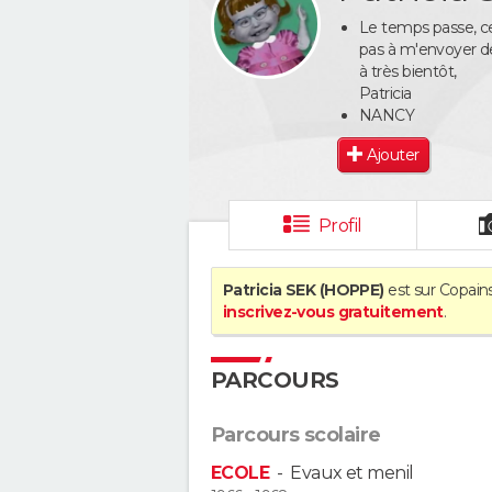
Le temps passe, ce
pas à m'envoyer de
à très bientôt,
Patricia
NANCY
Ajouter
Profil
Patricia SEK (HOPPE)
est sur Copains
inscrivez-vous gratuitement
.
PARCOURS
Parcours scolaire
ECOLE
-
Evaux et menil