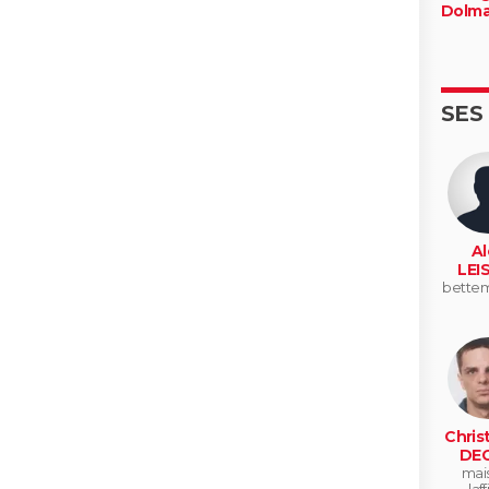
Dolma
SES
Al
LEI
bette
Chris
DEG
mai