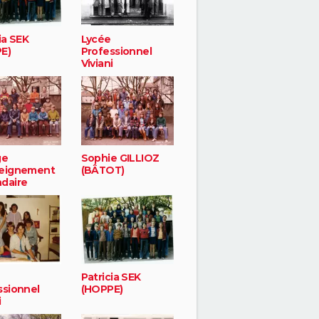
ia SEK
Lycée
E)
Professionnel
Viviani
ge
Sophie GILLIOZ
eignement
(BÂTOT)
daire
Patricia SEK
ssionnel
(HOPPE)
i