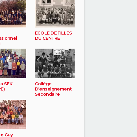
ECOLE DE FILLES
ssionnel
DU CENTRE
i
ia SEK
Collège
E)
D'enseignement
Secondaire
ge Guy