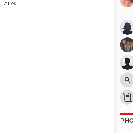
-
Arles
PH