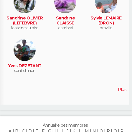
Sandrine OLIVIER
Sandrine
Sylvie LEMAIRE
(LEFEBVRE)
CLAISSE
(DRON)
fontaine au pire
cambrai
proville
Yves DEZETANT
saint chinian
Plus
Annuaire des membres :
A
B
C
D
E
F
G
H
I
J
K
L
M
N
O
P
Q
R