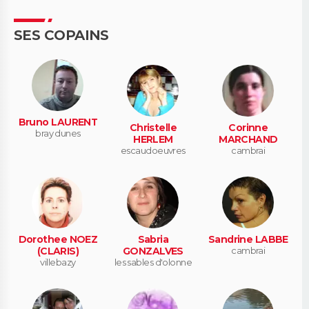
SES COPAINS
Bruno LAURENT
Christelle
Corinne
bray dunes
HERLEM
MARCHAND
escaudoeuvres
cambrai
Dorothee NOEZ
Sabria
Sandrine LABBE
(CLARIS)
GONZALVES
cambrai
villebazy
les sables d'olonne