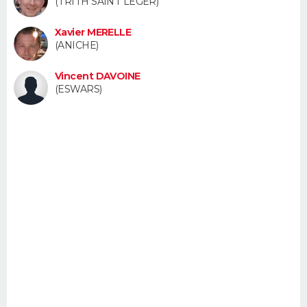
(TRITH SAINT LEGER)
FORUM
Xavier MERELLE
Lifestyle
Sport
Television
Cinema
Bricolage
Culture
Auto
Voyage
(ANICHE)
Vincent DAVOINE
(ESWARS)