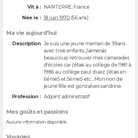
Vit à :
NANTERRE
,
France
Née le :
18 juin 1970
(56 ans)
Ma vie aujourd'hui
Description
Je suis une jeune maman de 39ans
avec trois enfants, j'aimerais
beaucoup retrouver mes camarades
d'écoles car j'étais au college de 1981 à
1986 au collège paul duez. j'étais en
6éme5 et 5éme5 etc....Mon non de
jeune fille est gonzalves sandrine.
Profession :
Adjoint administratif
Mes goûts et passions
Aucune information disponible
Voyages