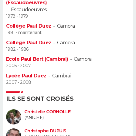
(Escaudoeuvres)
-
Escaudoeuvres
Guide de la santé
Médicaments
+
Alimentation
Maladies
Sommeil
VOYAGE
1978 - 1979
Collège Paul Duez
-
Cambrai
City break
Voyage de noces
Climat
Destinations
Voyage nature
Forum
+
PHOTO
1981 - maintenant
Collège Paul Duez
-
Cambrai
GUIDES D'ACHAT
1982 - 1986
BONS PLANS
Ecole Paul Bert (Cambrai)
-
Cambrai
2006 - 2007
CARTE DE VOEUX
Lycée Paul Duez
-
Cambrai
2007 - 2008
Carte Bonne année
Carte Pâques
Carte de Noël
Carte Saint-Valentin
Carte d'anniversaire
DICTIONNAIRE
Biographies
Expressions
Dictionnaire
Citations
Proverbes
ILS SE SONT CROISÉS
PROGRAMME TV
Christelle CORNOLLE
COPAINS D'AVANT
(ANICHE)
Se connecter
Collèges
Universités
Service militaire
S'inscrire
Lycées
Primaires
Entreprises
Avis de recherche
AVIS DE DÉCÈS
Christophe DUPUIS