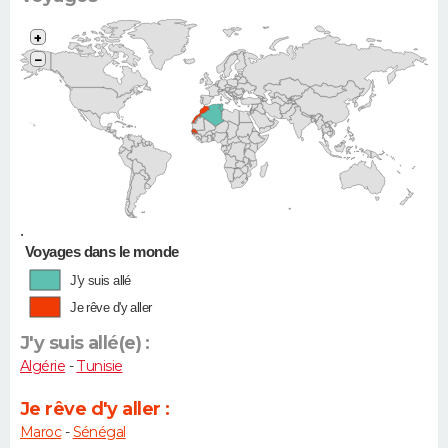
+
−
•
Voyages dans le monde
J'y suis allé
Je rêve d'y aller
J'y suis allé(e) :
Algérie
-
Tunisie
Je rêve d'y aller :
Maroc
-
Sénégal