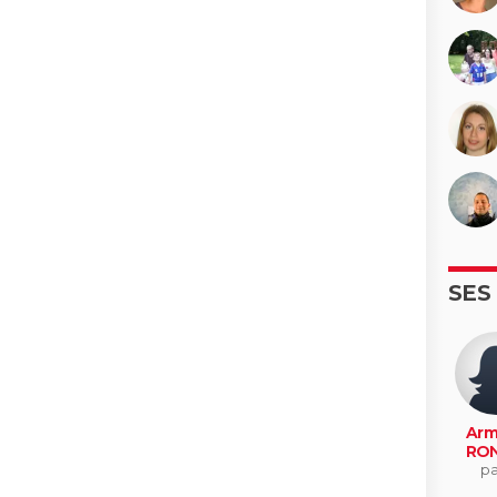
SES
Arm
RON
pa