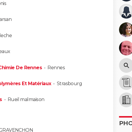
nis
arsan
fleche
eaux
 Chimie De Rennes
-
Rennes
lymères Et Matériaux
-
Strasbourg
s
-
Rueil malmaison
PH
 GRAVENCHON