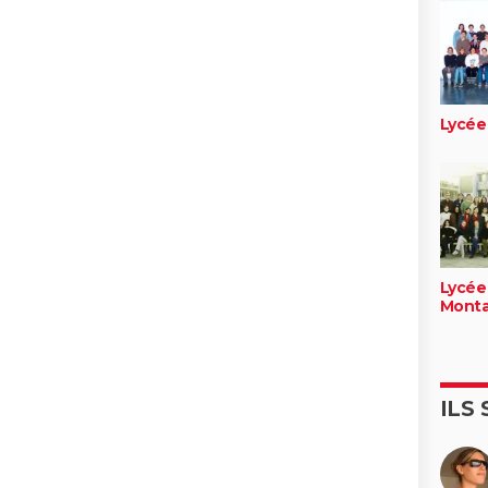
Lycée
Lycée
Monta
ILS