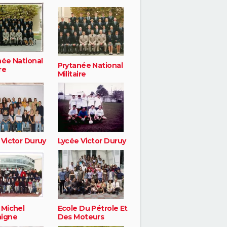
née National
Prytanée National
re
Militaire
 Victor Duruy
Lycée Victor Duruy
 Michel
Ecole Du Pétrole Et
igne
Des Moteurs