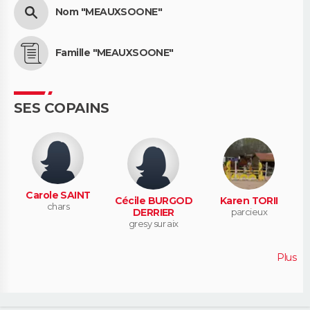
Nom "MEAUXSOONE"
Famille "MEAUXSOONE"
SES COPAINS
Carole SAINT
Cécile BURGOD
Karen TORII
chars
DERRIER
parcieux
gresy sur aix
Plus