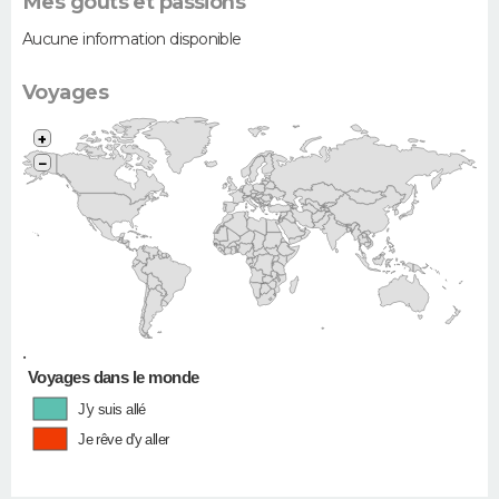
Mes goûts et passions
Aucune information disponible
Voyages
+
−
•
Voyages dans le monde
J'y suis allé
Je rêve d'y aller