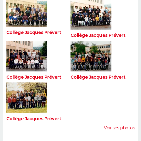
FORUM
Lifestyle
Sport
Television
Cinema
Bricolage
Culture
Auto
Voyage
Collège Jacques Prévert
Collège Jacques Prévert
Collège Jacques Prévert
Collège Jacques Prévert
Collège Jacques Prévert
Voir ses photos