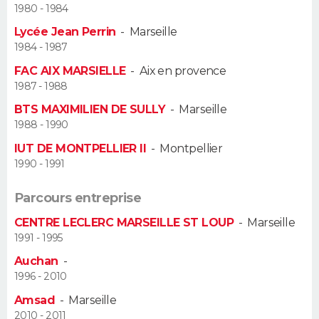
1980 - 1984
Guide de la santé
Médicaments
+
Alimentation
Maladies
Sommeil
Lycée Jean Perrin
-
Marseille
VOYAGE
1984 - 1987
City break
Voyage de noces
Climat
Destinations
Voyage nature
Forum
+
PHOTO
FAC AIX MARSIELLE
-
Aix en provence
1987 - 1988
GUIDES D'ACHAT
BTS MAXIMILIEN DE SULLY
-
Marseille
1988 - 1990
BONS PLANS
IUT DE MONTPELLIER II
-
Montpellier
1990 - 1991
CARTE DE VOEUX
Carte Bonne année
Carte Pâques
Carte de Noël
Carte Saint-Valentin
Carte d'anniversaire
Parcours entreprise
DICTIONNAIRE
CENTRE LECLERC MARSEILLE ST LOUP
-
Marseille
Biographies
Expressions
Dictionnaire
Citations
Proverbes
PROGRAMME TV
1991 - 1995
Auchan
-
COPAINS D'AVANT
1996 - 2010
Se connecter
Collèges
Universités
Service militaire
S'inscrire
Lycées
Primaires
Entreprises
Avis de recherche
AVIS DE DÉCÈS
Amsad
-
Marseille
2010 - 2011