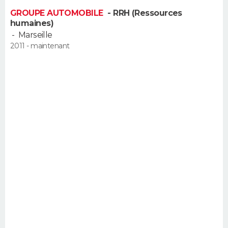
FORUM
GROUPE AUTOMOBILE
- RRH (Ressources
humaines)
Lifestyle
Sport
Television
Cinema
Bricolage
Culture
Auto
Voyage
-
Marseille
2011 - maintenant