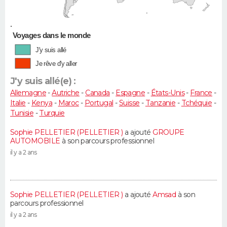
•
Voyages dans le monde
J'y suis allé
Je rêve d'y aller
J'y suis allé(e) :
Allemagne
-
Autriche
-
Canada
-
Espagne
-
États-Unis
-
France
-
Italie
-
Kenya
-
Maroc
-
Portugal
-
Suisse
-
Tanzanie
-
Tchéquie
-
Tunisie
-
Turquie
Sophie PELLETIER (PELLETIER )
a ajouté
GROUPE
AUTOMOBILE
à son parcours professionnel
il y a 2 ans
Sophie PELLETIER (PELLETIER )
a ajouté
Amsad
à son
parcours professionnel
il y a 2 ans