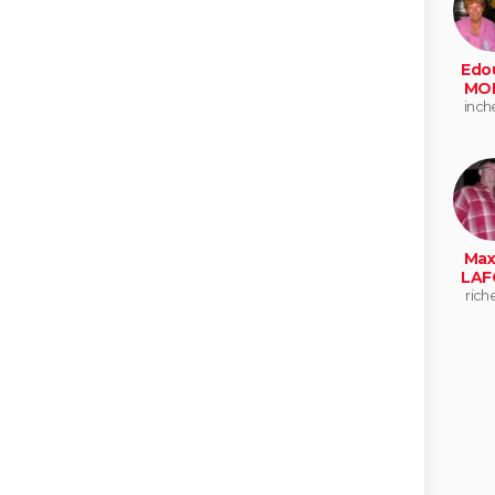
Edo
MO
inche
Max
LAF
riche