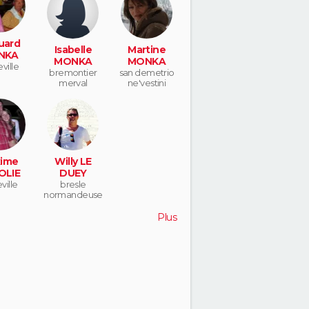
uard
Isabelle
Martine
NKA
MONKA
MONKA
ville
bremontier
san demetrio
merval
ne'vestini
ime
Willy LE
OLIE
DUEY
ville
bresle
normandeuse
Plus