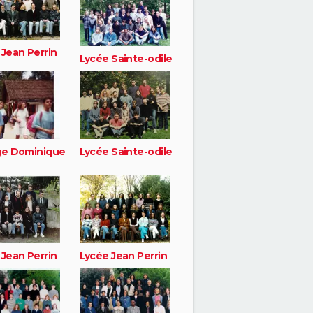
 Jean Perrin
Lycée Sainte-odile
ge Dominique
Lycée Sainte-odile
 Jean Perrin
Lycée Jean Perrin