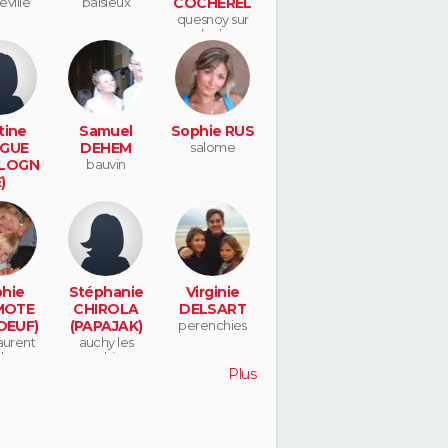
ville
baisieux
COCHEREL
quesnoy sur
deule
tine
Samuel
Sophie RUS
GUE
DEHEM
salome
LOGN
bauvin
)
tte lez
lle
hie
Stéphanie
Virginie
MOTE
CHIROLA
DELSART
OEUF)
(PAPAJAK)
perenchies
laurent
auchy les
alanque
orchies
Plus