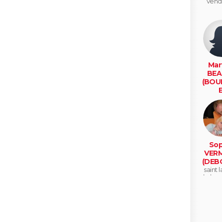
vende
Mar
BEA
(BOU
E
marque
li
Sop
VER
(DEB
saint 
de la s