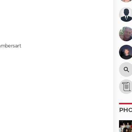
ambersart
PH