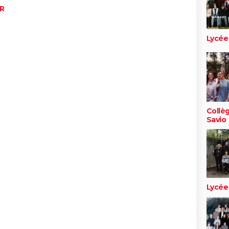
ER
Lycée
Collè
Savio
Lycée