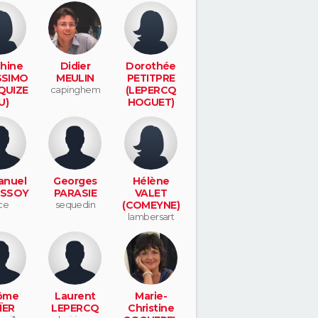
hine
Didier
Dorothée
SSIMO
MEULIN
PETITPRE
QUIZE
capinghem
(LEPERCQ
U)
HOGUET)
rsart
lambersart
nuel
Georges
Hélène
SSOY
PARASIE
VALET
ce
sequedin
(COMEYNE)
lambersart
ôme
Laurent
Marie-
ÏER
LEPERCQ
Christine