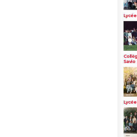
Lycée
Collè
Savio
Lycée