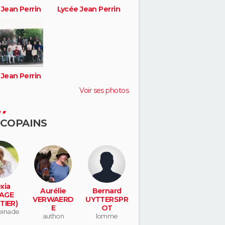
 Jean Perrin
Lycée Jean Perrin
 Jean Perrin
Voir ses photos
 COPAINS
xia
Aurélie
Bernard
AGE
VERWAERD
UYTTERSPR
TIER)
E
OT
inade
authon
lomme