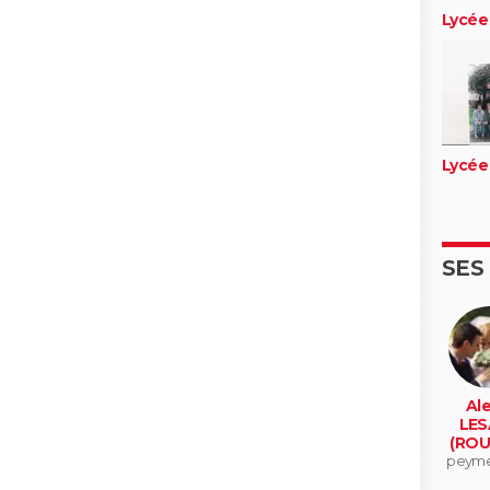
Lycée
Lycée
SES
Ale
LES
(ROU
peyme