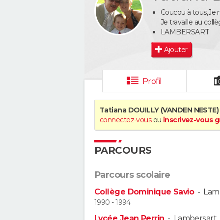
Coucou à tous,Je 
Je travaille au col
LAMBERSART
Ajouter
Profil
Tatiana DOUILLY (VANDEN NESTE)
connectez-vous
ou
inscrivez-vous 
PARCOURS
Parcours scolaire
Collège Dominique Savio
-
Lam
1990 - 1994
Lycée Jean Perrin
-
Lambersart