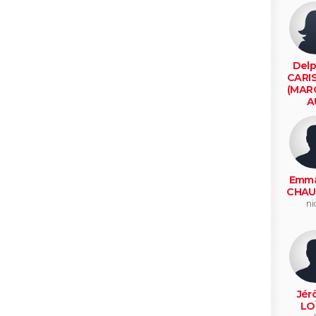
Delp
CARI
(MAR
A
lambe
Emma
CHAU
ni
Jér
LO