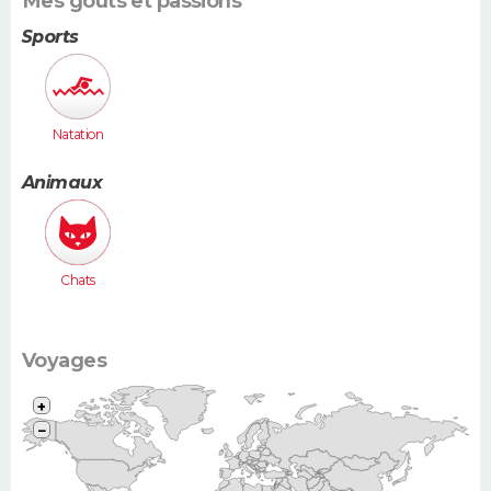
Mes goûts et passions
Sports
Natation
Animaux
Chats
Voyages
+
−