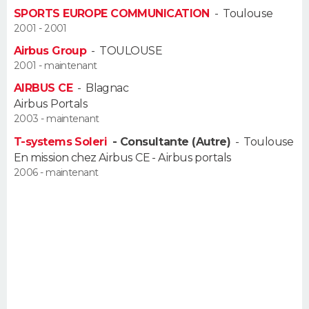
FORUM
SPORTS EUROPE COMMUNICATION
-
Toulouse
2001 - 2001
Lifestyle
Sport
Television
Cinema
Bricolage
Culture
Auto
Voyage
Airbus Group
-
TOULOUSE
2001 - maintenant
AIRBUS CE
-
Blagnac
Airbus Portals
2003 - maintenant
T-systems Soleri
- Consultante (Autre)
-
Toulouse
En mission chez Airbus CE - Airbus portals
2006 - maintenant