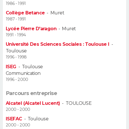
1986 - 1991
Guide de la santé
Médicaments
+
Alimentation
Maladies
Sommeil
Collège Betance
-
Muret
VOYAGE
1987 - 1991
City break
Voyage de noces
Climat
Destinations
Voyage nature
Forum
+
PHOTO
Lycée Pierre D'aragon
-
Muret
1991 - 1994
GUIDES D'ACHAT
Université Des Sciences Sociales : Toulouse I
-
Toulouse
BONS PLANS
1996 - 1998
ISEG
-
Toulouse
CARTE DE VOEUX
Communication
Carte Bonne année
Carte Pâques
Carte de Noël
Carte Saint-Valentin
Carte d'anniversaire
1996 - 2000
DICTIONNAIRE
Biographies
Expressions
Dictionnaire
Citations
Proverbes
Parcours entreprise
PROGRAMME TV
Alcatel (Alcatel Lucent)
-
TOULOUSE
COPAINS D'AVANT
2000 - 2000
Se connecter
Collèges
Universités
Service militaire
S'inscrire
Lycées
Primaires
Entreprises
Avis de recherche
ISEFAC
-
Toulouse
AVIS DE DÉCÈS
2000 - 2000