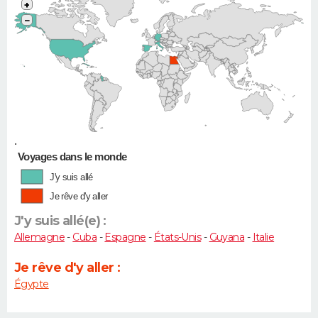
+
−
•
Voyages dans le monde
J'y suis allé
Je rêve d'y aller
J'y suis allé(e) :
Allemagne
-
Cuba
-
Espagne
-
États-Unis
-
Guyana
-
Italie
Je rêve d'y aller :
Égypte