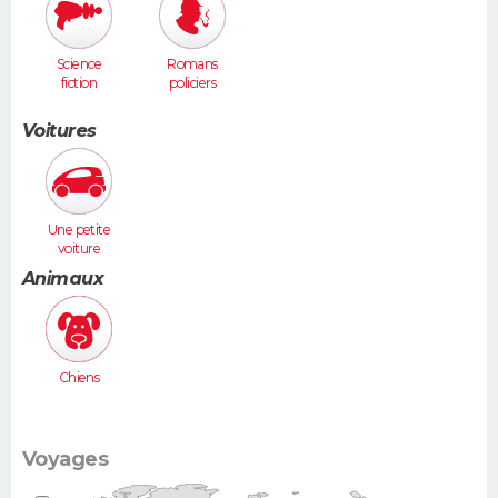
Science
Romans
fiction
policiers
Voitures
Une petite
voiture
(Twingo,
Animaux
Clio, 206...)
Chiens
Voyages