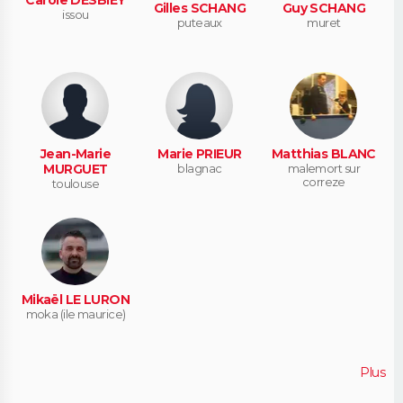
Carole DESBIEY
Gilles SCHANG
Guy SCHANG
issou
puteaux
muret
Jean-Marie
Marie PRIEUR
Matthias BLANC
MURGUET
blagnac
malemort sur
correze
toulouse
Mikaël LE LURON
moka (ile maurice)
Plus