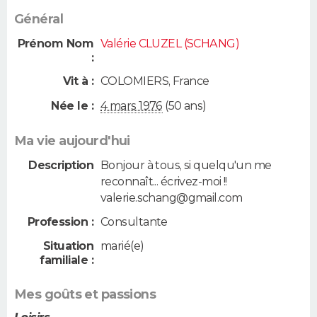
Général
Prénom Nom
Valérie CLUZEL (SCHANG)
:
Vit à :
COLOMIERS
,
France
Née le :
4 mars 1976
(50 ans)
Ma vie aujourd'hui
Description
Bonjour à tous, si quelqu'un me
reconnaît... écrivez-moi !!
valerie.schang@gmail.com
Profession :
Consultante
Situation
marié(e)
familiale :
Mes goûts et passions