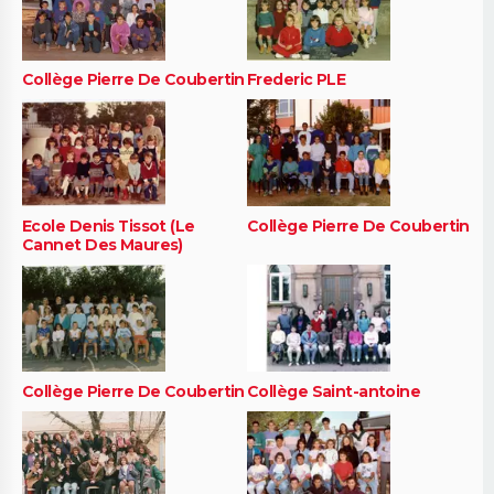
Collège Pierre De Coubertin
Frederic PLE
Ecole Denis Tissot (Le
Collège Pierre De Coubertin
Cannet Des Maures)
Collège Pierre De Coubertin
Collège Saint-antoine