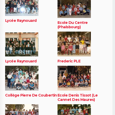
Lycée Raynouard
Ecole Du Centre
(Phalsbourg)
Lycée Raynouard
Frederic PLE
Collège Pierre De Coubertin
Ecole Denis Tissot (Le
Cannet Des Maures)