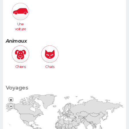
Une
voiture
moyenne
(Megane,
Animaux
307...)
Chiens
Chats
Voyages
+
−