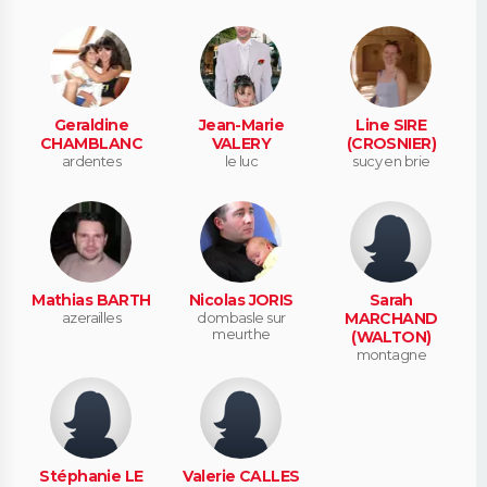
Geraldine
Jean-Marie
Line SIRE
CHAMBLANC
VALERY
(CROSNIER)
ardentes
le luc
sucy en brie
Mathias BARTH
Nicolas JORIS
Sarah
azerailles
dombasle sur
MARCHAND
meurthe
(WALTON)
montagne
Stéphanie LE
Valerie CALLES