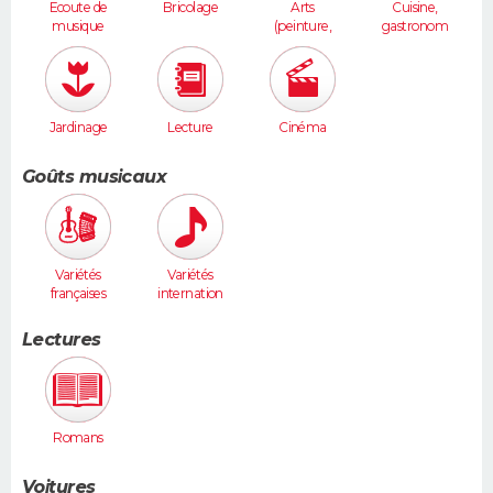
Ecoute de
Bricolage
Arts
Cuisine,
musique
(peinture,
gastronom
sculpture...
ie
)
Jardinage
Lecture
Cinéma
Goûts musicaux
Variétés
Variétés
françaises
internation
ales
Lectures
Romans
Voitures