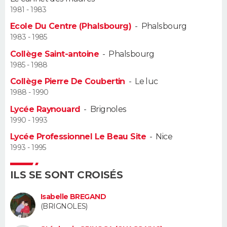
1981 - 1983
Guide de la santé
Médicaments
+
Alimentation
Maladies
Sommeil
VOYAGE
Ecole Du Centre (Phalsbourg)
-
Phalsbourg
1983 - 1985
City break
Voyage de noces
Climat
Destinations
Voyage nature
Forum
+
PHOTO
Collège Saint-antoine
-
Phalsbourg
1985 - 1988
GUIDES D'ACHAT
Collège Pierre De Coubertin
-
Le luc
1988 - 1990
BONS PLANS
Lycée Raynouard
-
Brignoles
CARTE DE VOEUX
1990 - 1993
Lycée Professionnel Le Beau Site
-
Nice
Carte Bonne année
Carte Pâques
Carte de Noël
Carte Saint-Valentin
Carte d'anniversaire
DICTIONNAIRE
1993 - 1995
Biographies
Expressions
Dictionnaire
Citations
Proverbes
PROGRAMME TV
ILS SE SONT CROISÉS
COPAINS D'AVANT
Isabelle BREGAND
(BRIGNOLES)
Se connecter
Collèges
Universités
Service militaire
S'inscrire
Lycées
Primaires
Entreprises
Avis de recherche
AVIS DE DÉCÈS