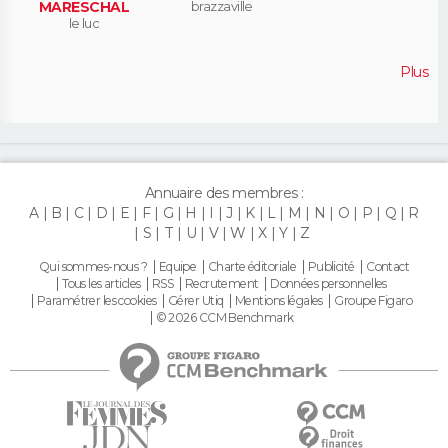
MARESCHAL
brazzaville
le luc
Plus
Annuaire des membres :
A
B
C
D
E
F
G
H
I
J
K
L
M
N
O
P
Q
R
S
T
U
V
W
X
Y
Z
Qui sommes-nous ?
Equipe
Charte éditoriale
Publicité
Contact
Tous les articles
RSS
Recrutement
Données personnelles
Paramétrer les cookies
Gérer Utiq
Mentions légales
Groupe Figaro
© 2026 CCM Benchmark