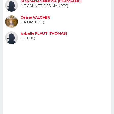
Stéphanie SPINOSA (CHASSAING)
FORUM
(LE CANNET DES MAURES)
Lifestyle
Sport
Television
Cinema
Bricolage
Culture
Auto
Voyage
Céline VALCHER
(LA BASTIDE)
Isabelle PLAUT (THOMAS)
(LE LUC)