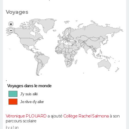
Voyages
+
−
•
Voyages dans le monde
J'y suis allé
Je rêve d'y aller
Véronique PLOUARD
a ajouté
Collège Rachel Salmona
à son
parcours scolaire
il y a 1 an