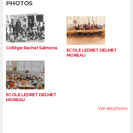
PHOTOS
FORUM
Lifestyle
Sport
Television
Cinema
Bricolage
Culture
Auto
Voyage
Collège Rachel Salmona
ECOLE LEDRET DELMET
MOREAU
ECOLE LEDRET DELMET
MOREAU
Voir ses photos