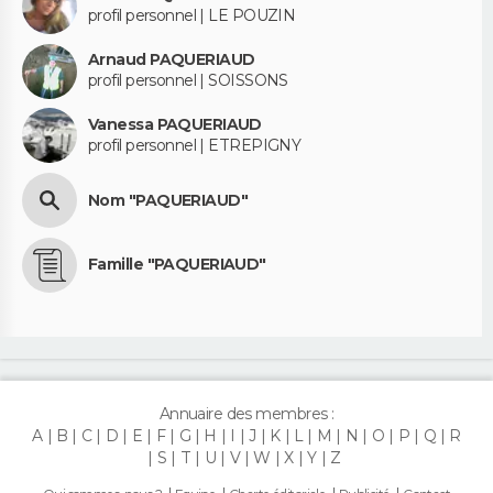
profil personnel | LE POUZIN
Arnaud PAQUERIAUD
profil personnel | SOISSONS
Vanessa PAQUERIAUD
profil personnel | ETREPIGNY
Nom "PAQUERIAUD"
Famille "PAQUERIAUD"
Annuaire des membres :
A
B
C
D
E
F
G
H
I
J
K
L
M
N
O
P
Q
R
S
T
U
V
W
X
Y
Z