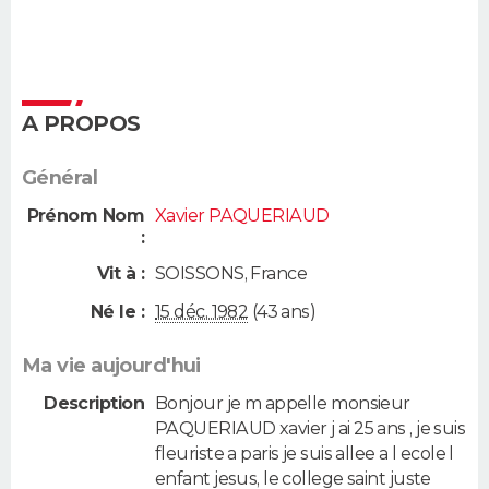
A PROPOS
Général
Prénom Nom
Xavier PAQUERIAUD
:
Vit à :
SOISSONS
,
France
Né le :
15 déc. 1982
(43 ans)
Ma vie aujourd'hui
Description
Bonjour je m appelle monsieur
PAQUERIAUD xavier j ai 25 ans , je suis
fleuriste a paris je suis allee a l ecole l
enfant jesus, le college saint juste