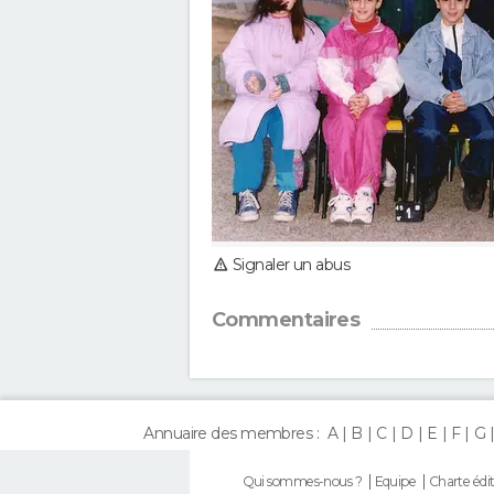
Signaler un abus
Commentaires
Annuaire des membres :
A
B
C
D
E
F
G
Qui sommes-nous ?
Equipe
Charte édit