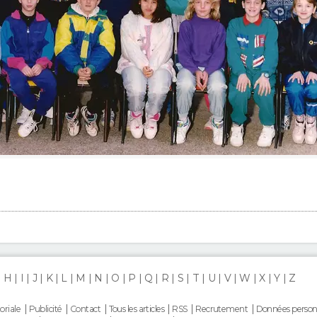
H
I
J
K
L
M
N
O
P
Q
R
S
T
U
V
W
X
Y
Z
oriale
Publicité
Contact
Tous les articles
RSS
Recrutement
Données person