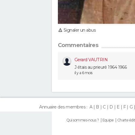
Signaler un abus
Commentaires
Gerard VAUTRIN
J étais au prieuré 1964 1966
il y a 6 mois
Annuaire des membres :
A
B
C
D
E
F
G
Qui sommes-nous ?
Equipe
Charte édit