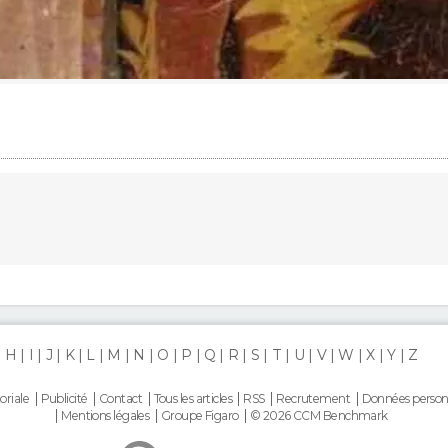
H
I
J
K
L
M
N
O
P
Q
R
S
T
U
V
W
X
Y
Z
oriale
Publicité
Contact
Tous les articles
RSS
Recrutement
Données person
Mentions légales
Groupe Figaro
© 2026 CCM Benchmark