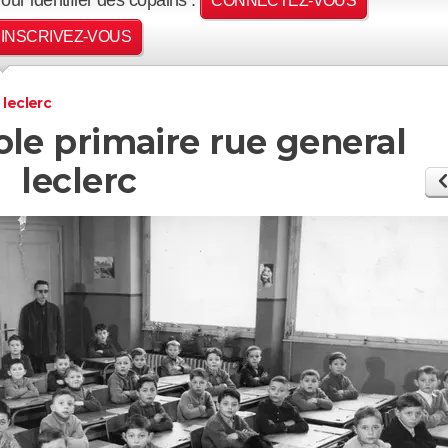
CONNECTEZ-VOUS
INSCRIVEZ-VOUS
 leclerc
cole primaire rue general
leclerc