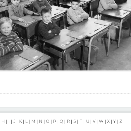
H
I
J
K
L
M
N
O
P
Q
R
S
T
U
V
W
X
Y
Z