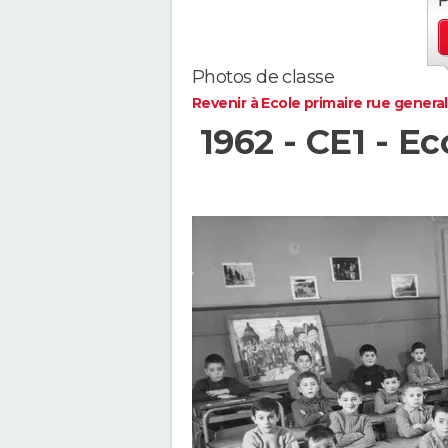
Photos de classe
Revenir à Ecole primaire rue general
1962 - CE1 - E