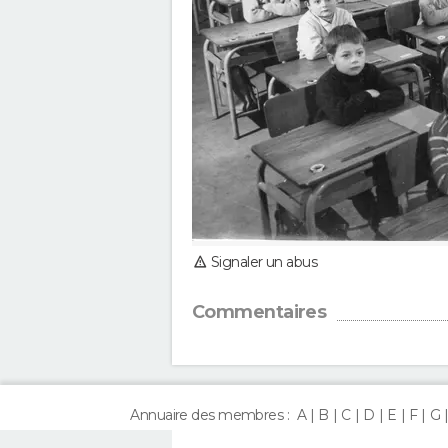
Signaler un abus
Commentaires
Annuaire des membres :
A
B
C
D
E
F
G