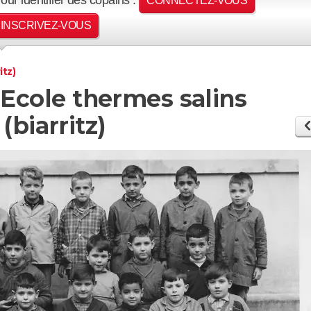
CONNECTEZ-VOUS
INSCRIVEZ-VOUS
itz)
- Ecole thermes salins
(biarritz)