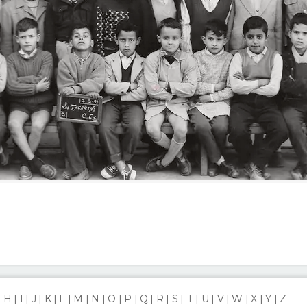
H
I
J
K
L
M
N
O
P
Q
R
S
T
U
V
W
X
Y
Z