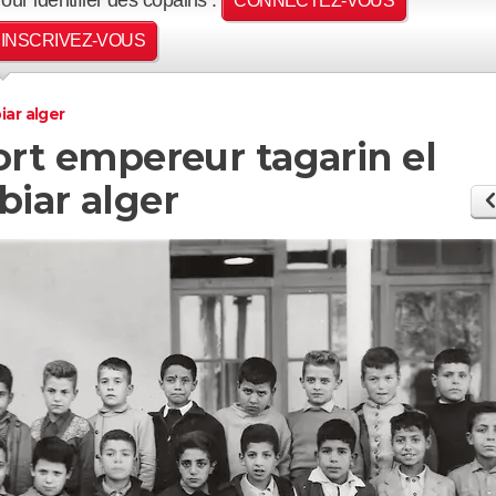
CONNECTEZ-VOUS
INSCRIVEZ-VOUS
iar alger
Fort empereur tagarin el
biar alger