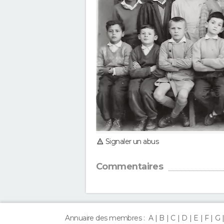
Signaler un abus
Commentaires
Annuaire des membres :
A
B
C
D
E
F
G