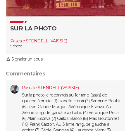
Guide de la santé
Médicaments
+
Alimentation
Maladies
Sommeil
VOYAGE
City break
Voyage de noces
Climat
Destinations
Voyage nature
Forum
+
SUR LA PHOTO
PHOTO
Pascale STENDELL (VAISSIÉ)
GUIDES D'ACHAT
5 photo
BONS PLANS
Signaler un abus
CARTE DE VOEUX
Commentaires
Carte Bonne année
Carte Pâques
Carte de Noël
Carte Saint-Valentin
Carte d'anniversaire
DICTIONNAIRE
Pascale STENDELL (VAISSIÉ)
Biographies
Expressions
Dictionnaire
Citations
Proverbes
Sur la photo je reconnais au 1er rang (assis) de
PROGRAMME TV
gauche à droite: (1) Isabelle Henri (3) Sandrine Boubli
(6) Jean-Claude Murgia (7)Véronique Escriva. Au
COPAINS D'AVANT
2ième rang, de gauche à droite: (4) Véronique Pech
(6) Alain Escriva (7) Carlos Blasco (8) Max Boutonnet
Se connecter
Collèges
Universités
Service militaire
S'inscrire
Lycées
Primaires
Entreprises
Avis de recherche
AVIS DE DÉCÈS
(10) Frank Carzon. Au 3ième rang, de gauche à
droite: (3) Cécile Granges (4) Laurence Marty (5)