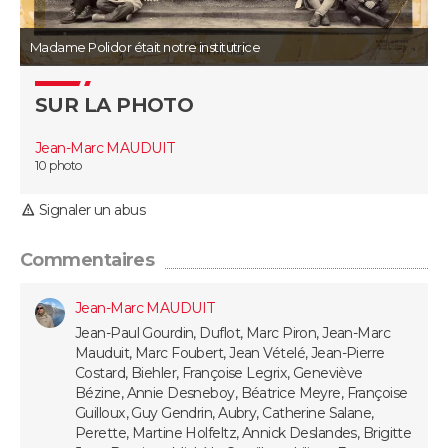
Guide de la santé
Médicaments
+
Alimentation
Maladies
Sommeil
Madame Polidor était notre institutrice
VOYAGE
City break
Voyage de noces
Climat
Destinations
Voyage nature
Forum
+
PHOTO
SUR LA PHOTO
GUIDES D'ACHAT
Jean-Marc MAUDUIT
10 photo
BONS PLANS
Signaler un abus
CARTE DE VOEUX
Commentaires
Carte Bonne année
Carte Pâques
Carte de Noël
Carte Saint-Valentin
Carte d'anniversaire
DICTIONNAIRE
Jean-Marc MAUDUIT
Biographies
Expressions
Dictionnaire
Citations
Proverbes
PROGRAMME TV
Jean-Paul Gourdin, Duflot, Marc Piron, Jean-Marc
Mauduit, Marc Foubert, Jean Vételé, Jean-Pierre
Costard, Biehler, Françoise Legrix, Geneviève
COPAINS D'AVANT
Bézine, Annie Desneboy, Béatrice Meyre, Françoise
Se connecter
Collèges
Universités
Service militaire
S'inscrire
Lycées
Primaires
Entreprises
Avis de recherche
Guilloux, Guy Gendrin, Aubry, Catherine Salane,
AVIS DE DÉCÈS
Perette, Martine Holfeltz, Annick Deslandes, Brigitte