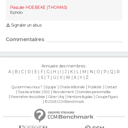
FORUM
Pascale HOEBEKE (THOMAS)
15 photo
Lifestyle
Sport
Television
Cinema
Bricolage
Culture
Auto
Voyage
Signaler un abus
Commentaires
Annuaire des membres :
A
B
C
D
E
F
G
H
I
J
K
L
M
N
O
P
Q
R
S
T
U
V
W
X
Y
Z
Qui sommes-nous ?
Equipe
Charte éditoriale
Publicité
Contact
Tous les articles
RSS
Recrutement
Données personnelles
Paramétrer les cookies
Gérer Utiq
Mentions légales
Groupe Figaro
© 2026 CCM Benchmark