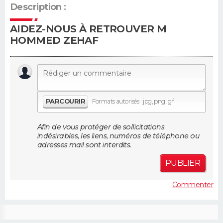
Description :
Guide de la santé
Médicaments
+
Alimentation
Maladies
Sommeil
VOYAGE
AIDEZ-NOUS À RETROUVER M
HOMMED ZEHAF
City break
Voyage de noces
Climat
Destinations
Voyage nature
Forum
+
PHOTO
GUIDES D'ACHAT
BONS PLANS
PARCOURIR
Formats autorisés : jpg, png, gif
CARTE DE VOEUX
Afin de vous protéger de sollicitations
Carte Bonne année
Carte Pâques
Carte de Noël
Carte Saint-Valentin
Carte d'anniversaire
indésirables, les liens, numéros de téléphone ou
DICTIONNAIRE
adresses mail sont interdits.
Biographies
Expressions
Dictionnaire
Citations
Proverbes
PROGRAMME TV
PUBLIER
Commenter
COPAINS D'AVANT
Se connecter
Collèges
Universités
Service militaire
S'inscrire
Lycées
Primaires
Entreprises
Avis de recherche
AVIS DE DÉCÈS