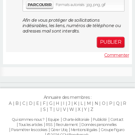
PARCOURIR
Formats autorisés : jpg, png, gif
FORUM
Lifestyle
Sport
Television
Cinema
Bricolage
Culture
Auto
Voyage
Afin de vous protéger de sollicitations
indésirables, les liens, numéros de téléphone ou
adresses mail sont interdits.
PUBLIER
Commenter
Annuaire des membres :
A
B
C
D
E
F
G
H
I
J
K
L
M
N
O
P
Q
R
S
T
U
V
W
X
Y
Z
Qui sommes-nous ?
Equipe
Charte éditoriale
Publicité
Contact
Tous les articles
RSS
Recrutement
Données personnelles
Paramétrer les cookies
Gérer Utiq
Mentions légales
Groupe Figaro
© 2026 CCM Benchmark