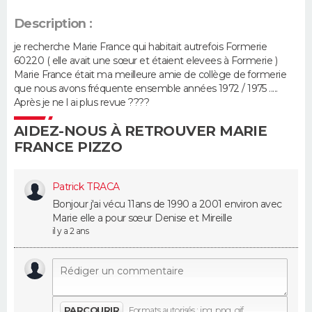
Description :
Guide de la santé
Médicaments
+
Alimentation
Maladies
Sommeil
VOYAGE
je recherche Marie France qui habitait autrefois Formerie
City break
Voyage de noces
Climat
Destinations
Voyage nature
Forum
+
60220 ( elle avait une sœur et étaient elevees à Formerie )
PHOTO
Marie France était ma meilleure amie de collège de formerie
que nous avons fréquente ensemble années 1972 / 1975 .....
GUIDES D'ACHAT
Après je ne l ai plus revue ????
AIDEZ-NOUS À RETROUVER MARIE
BONS PLANS
FRANCE PIZZO
CARTE DE VOEUX
Patrick TRACA
Carte Bonne année
Carte Pâques
Carte de Noël
Carte Saint-Valentin
Carte d'anniversaire
DICTIONNAIRE
Bonjour j'ai vécu 11ans de 1990 a 2001 environ avec
Marie elle a pour sœur Denise et Mireille
Biographies
Expressions
Dictionnaire
Citations
Proverbes
PROGRAMME TV
il y a 2 ans
COPAINS D'AVANT
Se connecter
Collèges
Universités
Service militaire
S'inscrire
Lycées
Primaires
Entreprises
Avis de recherche
AVIS DE DÉCÈS
PARCOURIR
Formats autorisés : jpg, png, gif