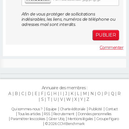
FORUM
Afin de vous protéger de sollicitations
Lifestyle
Sport
Television
Cinema
Bricolage
Culture
Auto
Voyage
indésirables, les liens, numéros de téléphone ou
adresses mail sont interdits.
PUBLIER
Commenter
Annuaire des membres :
A
B
C
D
E
F
G
H
I
J
K
L
M
N
O
P
Q
R
S
T
U
V
W
X
Y
Z
Qui sommes-nous ?
Equipe
Charte éditoriale
Publicité
Contact
Tous les articles
RSS
Recrutement
Données personnelles
Paramétrer les cookies
Gérer Utiq
Mentions légales
Groupe Figaro
© 2026 CCM Benchmark