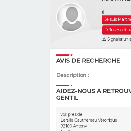
()
Je suis Marti
Diffuser cet a
Signaler un 
AVIS DE RECHERCHE
Description :
AIDEZ-NOUS À RETROU
GENTIL
voir pres de
Leraille Gauthereau Véronique
92160 Antony