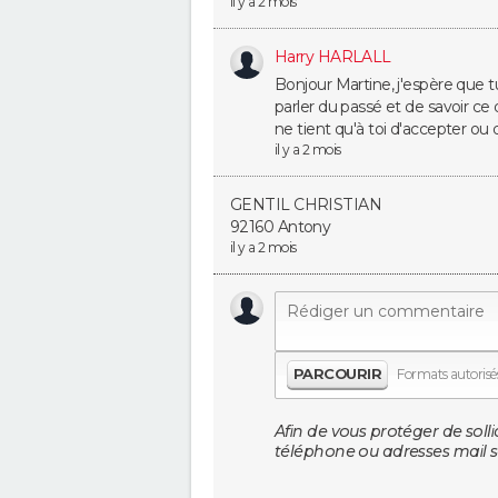
il y a 2 mois
Harry HARLALL
Bonjour Martine, j'espère que tu
parler du passé et de savoir ce q
ne tient qu'à toi d'accepter ou 
il y a 2 mois
GENTIL CHRISTIAN
92160 Antony
il y a 2 mois
PARCOURIR
Formats autorisés 
Afin de vous protéger de solli
téléphone ou adresses mail so