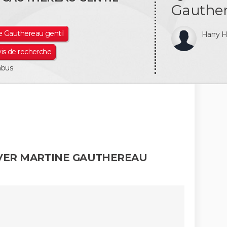
Gauther
ne Gauthereau gentil
Harry 
vis de recherche
abus
VER MARTINE GAUTHEREAU