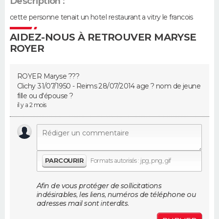
Description :
cette personne tenait un hotel restaurant a vitry le francois
Guide de la santé
Médicaments
+
Alimentation
Maladies
Sommeil
VOYAGE
AIDEZ-NOUS À RETROUVER MARYSE
City break
Voyage de noces
Climat
Destinations
Voyage nature
Forum
+
PHOTO
ROYER
GUIDES D'ACHAT
ROYER Maryse ???
Clichy 31/07/1950 - Reims 28/07/2014 age ? nom de jeune
BONS PLANS
fille ou d'épouse ?
il y a 2 mois
CARTE DE VOEUX
Carte Bonne année
Carte Pâques
Carte de Noël
Carte Saint-Valentin
Carte d'anniversaire
DICTIONNAIRE
Biographies
Expressions
Dictionnaire
Citations
Proverbes
PROGRAMME TV
PARCOURIR
Formats autorisés : jpg, png, gif
COPAINS D'AVANT
Afin de vous protéger de sollicitations
indésirables, les liens, numéros de téléphone ou
Se connecter
Collèges
Universités
Service militaire
S'inscrire
Lycées
Primaires
Entreprises
Avis de recherche
adresses mail sont interdits.
AVIS DE DÉCÈS