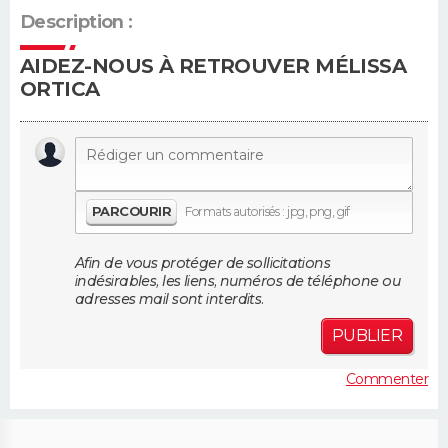
Description :
Guide de la santé
Médicaments
+
Alimentation
Maladies
Sommeil
VOYAGE
AIDEZ-NOUS À RETROUVER MÉLISSA
ORTICA
City break
Voyage de noces
Climat
Destinations
Voyage nature
Forum
+
PHOTO
GUIDES D'ACHAT
BONS PLANS
PARCOURIR
Formats autorisés : jpg, png, gif
CARTE DE VOEUX
Afin de vous protéger de sollicitations
Carte Bonne année
Carte Pâques
Carte de Noël
Carte Saint-Valentin
Carte d'anniversaire
DICTIONNAIRE
indésirables, les liens, numéros de téléphone ou
adresses mail sont interdits.
Biographies
Expressions
Dictionnaire
Citations
Proverbes
PROGRAMME TV
PUBLIER
COPAINS D'AVANT
Commenter
Se connecter
Collèges
Universités
Service militaire
S'inscrire
Lycées
Primaires
Entreprises
Avis de recherche
AVIS DE DÉCÈS