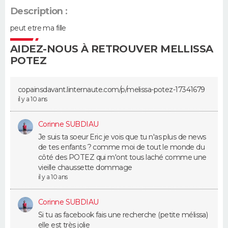
Description :
Guide de la santé
Médicaments
+
Alimentation
Maladies
Sommeil
VOYAGE
peut etre ma fille
City break
Voyage de noces
Climat
Destinations
Voyage nature
Forum
+
AIDEZ-NOUS À RETROUVER MELLISSA
PHOTO
POTEZ
GUIDES D'ACHAT
copainsdavant.linternaute.com/­p/melissa-potez-17341679
BONS PLANS
il y a 10 ans
CARTE DE VOEUX
Corinne SUBDIAU
Je suis ta soeur Eric je vois que tu n'as plus de news
Carte Bonne année
Carte Pâques
Carte de Noël
Carte Saint-Valentin
Carte d'anniversaire
DICTIONNAIRE
de tes enfants ? comme moi de tout le monde du
côté des POTEZ qui m'ont tous laché comme une
Biographies
Expressions
Dictionnaire
Citations
Proverbes
PROGRAMME TV
vieille chaussette dommage
il y a 10 ans
COPAINS D'AVANT
Corinne SUBDIAU
Se connecter
Collèges
Universités
Service militaire
S'inscrire
Lycées
Primaires
Entreprises
Avis de recherche
AVIS DE DÉCÈS
Si tu as facebook fais une recherche (petite mélissa)
elle est très jolie