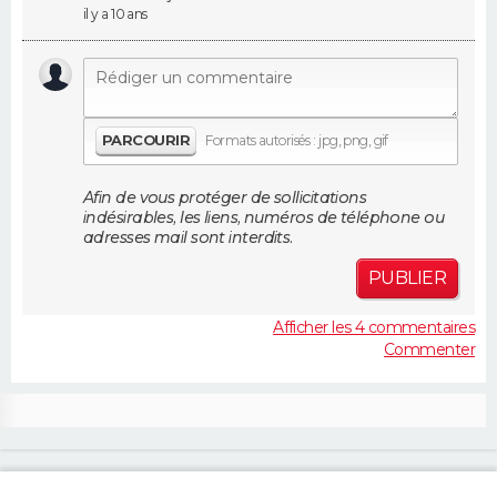
il y a 10 ans
FORUM
Lifestyle
Sport
Television
Cinema
Bricolage
Culture
Auto
Voyage
PARCOURIR
Formats autorisés : jpg, png, gif
Afin de vous protéger de sollicitations
indésirables, les liens, numéros de téléphone ou
adresses mail sont interdits.
PUBLIER
Afficher les 4 commentaires
Commenter