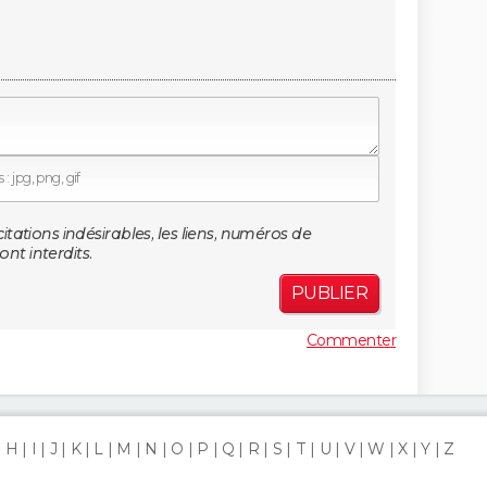
: jpg, png, gif
citations indésirables, les liens, numéros de
nt interdits.
PUBLIER
Commenter
H
I
J
K
L
M
N
O
P
Q
R
S
T
U
V
W
X
Y
Z