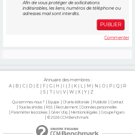
Afin de vous protéger de sollicitations
FORUM
indésirables, les liens, numéros de téléphone ou
adresses mail sont interdits.
Lifestyle
Sport
Television
Cinema
Bricolage
Culture
Auto
Voyage
PUBLIER
Commenter
Annuaire des membres :
A
B
C
D
E
F
G
H
I
J
K
L
M
N
O
P
Q
R
S
T
U
V
W
X
Y
Z
Qui sommes-nous ?
Equipe
Charte éditoriale
Publicité
Contact
Tous les articles
RSS
Recrutement
Données personnelles
Paramétrer les cookies
Gérer Utiq
Mentions légales
Groupe Figaro
© 2026 CCM Benchmark