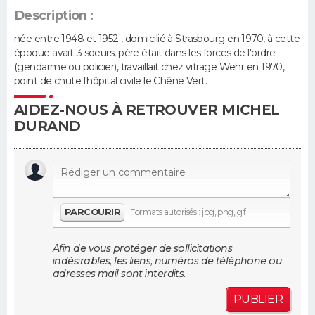
Description :
Guide de la santé
Médicaments
+
Alimentation
Maladies
Sommeil
VOYAGE
née entre 1948 et 1952 , domicilié à Strasbourg en 1970, à cette
époque avait 3 soeurs, père était dans les forces de l'ordre
City break
Voyage de noces
Climat
Destinations
Voyage nature
Forum
+
PHOTO
(gendarme ou policier), travaillait chez vitrage Wehr en 1970,
point de chute l'hôpital civile le Chêne Vert.
GUIDES D'ACHAT
AIDEZ-NOUS À RETROUVER MICHEL
DURAND
BONS PLANS
CARTE DE VOEUX
Carte Bonne année
Carte Pâques
Carte de Noël
Carte Saint-Valentin
Carte d'anniversaire
DICTIONNAIRE
PARCOURIR
Formats autorisés : jpg, png, gif
Biographies
Expressions
Dictionnaire
Citations
Proverbes
PROGRAMME TV
Afin de vous protéger de sollicitations
indésirables, les liens, numéros de téléphone ou
COPAINS D'AVANT
adresses mail sont interdits.
Se connecter
Collèges
Universités
Service militaire
S'inscrire
Lycées
Primaires
Entreprises
Avis de recherche
AVIS DE DÉCÈS
PUBLIER