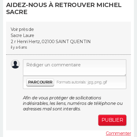
AIDEZ-NOUS À RETROUVER MICHEL
SACRE
Guide de la santé
Médicaments
+
Alimentation
Maladies
Sommeil
VOYAGE
City break
Voyage de noces
Climat
Destinations
Voyage nature
Forum
+
PHOTO
Voir près de
Sacre Laure
2 r Henri Hertz, 02100 SAINT QUENTIN
GUIDES D'ACHAT
il y a 6 ans
BONS PLANS
CARTE DE VOEUX
PARCOURIR
Formats autorisés : jpg, png, gif
Carte Bonne année
Carte Pâques
Carte de Noël
Carte Saint-Valentin
Carte d'anniversaire
DICTIONNAIRE
Biographies
Expressions
Dictionnaire
Citations
Proverbes
Afin de vous protéger de sollicitations
PROGRAMME TV
indésirables, les liens, numéros de téléphone ou
adresses mail sont interdits.
COPAINS D'AVANT
PUBLIER
Se connecter
Collèges
Universités
Service militaire
S'inscrire
Lycées
Primaires
Entreprises
Avis de recherche
AVIS DE DÉCÈS
Commenter