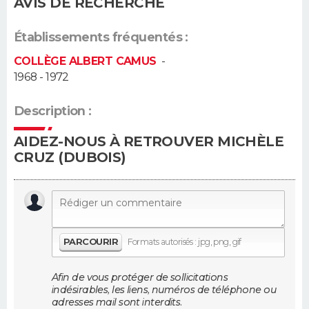
AVIS DE RECHERCHE
Guide de la santé
Médicaments
+
Alimentation
Maladies
Sommeil
VOYAGE
Établissements fréquentés :
City break
Voyage de noces
Climat
Destinations
Voyage nature
Forum
+
COLLÈGE ALBERT CAMUS
-
PHOTO
1968 - 1972
GUIDES D'ACHAT
Description :
BONS PLANS
AIDEZ-NOUS À RETROUVER MICHÈLE
CRUZ (DUBOIS)
CARTE DE VOEUX
Carte Bonne année
Carte Pâques
Carte de Noël
Carte Saint-Valentin
Carte d'anniversaire
DICTIONNAIRE
Biographies
Expressions
Dictionnaire
Citations
Proverbes
PROGRAMME TV
PARCOURIR
Formats autorisés : jpg, png, gif
COPAINS D'AVANT
Afin de vous protéger de sollicitations
Se connecter
Collèges
Universités
Service militaire
S'inscrire
Lycées
Primaires
Entreprises
Avis de recherche
AVIS DE DÉCÈS
indésirables, les liens, numéros de téléphone ou
adresses mail sont interdits.